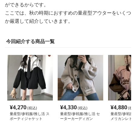
ができるからです。
ここでは、秋の時期におすすめの量産型アウターをいくつ
か厳選して紹介していきます。
今回紹介する商品一覧
¥
4,270
¥
4,330
¥
4,880
(税込)
(税込)
(税込
量産型/参戦服/推し活 ス
量産型/参戦服/推し活 セ
量産型/参戦服/
ポーティジャケット
ーターカーディガン
メリカンレトロ
ウター♡女子に
気！ アウター