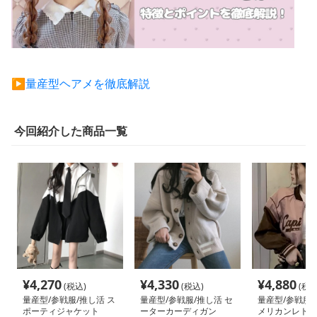
▶︎量産型ヘアメを徹底解説
今回紹介した商品一覧
¥
4,270
¥
4,330
¥
4,880
(税込)
(税込)
(税込
量産型/参戦服/推し活 ス
量産型/参戦服/推し活 セ
量産型/参戦服/
ポーティジャケット
ーターカーディガン
メリカンレトロ