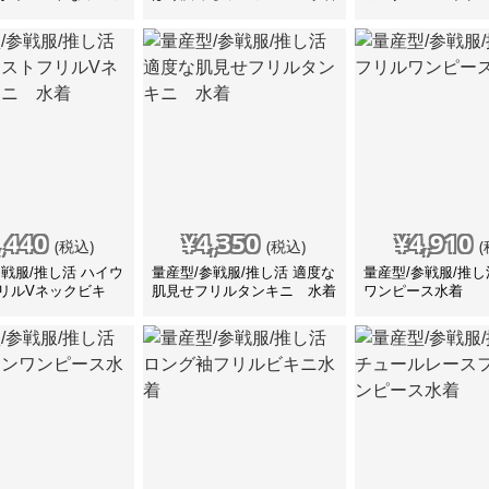
プの水着
ニ 水着
,440
¥
4,350
¥
4,910
(税込)
(税込)
(
参戦服/推し活 ハイウ
量産型/参戦服/推し活 適度な
量産型/参戦服/推し
リルVネックビキ
肌見せフリルタンキニ 水着
ワンピース水着