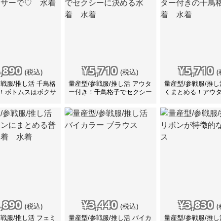
,890
¥
5,710
¥
5,710
(税込)
(税込)
(
参戦服/推し活 千鳥格
量産型/参戦服/推し活 アウタ
量産型/参戦服/推し
！ボトムスはボクサ
ー付き！千鳥格子でセクシー
くまとめる！アウ
水着
に決める水着 水着
千鳥格子水着 水
,890
¥
3,440
¥
3,830
(税込)
(税込)
(
参戦服/推し活 フェミ
量産型/参戦服/推し活 バイカ
量産型/参戦服/推し