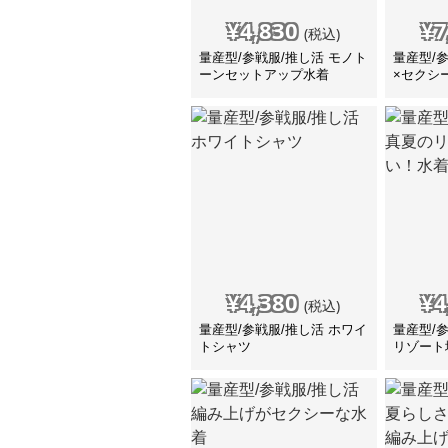
¥
4,830
¥
7
(税込)
量産型/参戦服/推し活 モノト
量産型/
ーンセットアップ水着
×セクシ
ビキニ 
¥
4,380
¥
4
(税込)
量産型/参戦服/推し活 ホワイ
量産型/
トシャツ
リゾート