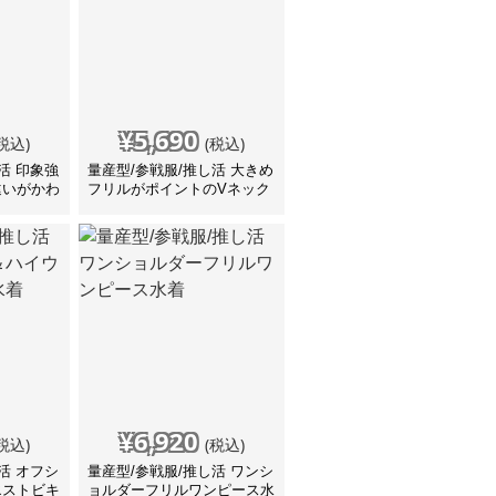
¥
5,690
税込)
(税込)
活 印象強
量産型/参戦服/推し活 大きめ
違いがかわ
フリルがポイントのVネック
ビキニ 水着
¥
6,920
税込)
(税込)
活 オフシ
量産型/参戦服/推し活 ワンシ
エストビキ
ョルダーフリルワンピース水