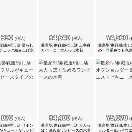
,390
¥
4,640
¥
4,560
(税込)
(税込)
(
参戦服/推し活 夏らし
量産型/参戦服/推し活 上半身
量産型/参戦服/推し
チェック編み上げ水
カバーに！大人っぽ水着
め！同系色でも色
いい水着
,070
¥
4,400
¥
5,070
(税込)
(税込)
(
参戦服/推し活 リボン
量産型/参戦服/推し活 大人っ
量産型/参戦服/推し
がキュートなワンピ
ぽく決めるワンピースの水着
ョルダー＆ハイウ