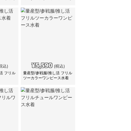
着
¥
5,590
税込)
(税込)
活 フリル
量産型/参戦服/推し活 フリル
ツーカラーワンピース水着