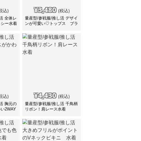
¥
3,480
税込)
(税込)
活 全体レ
量産型/参戦服/推し活 デザイ
クシー水着
ンが可愛い♡トップス ブラ
ウス
¥
4,430
税込)
(税込)
活 胸元の
量産型/参戦服/推し活 千鳥柄
い2WAY
リボン！肩レース水着