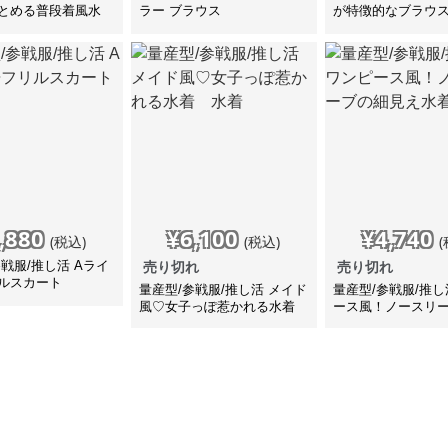
とめる普段着風水
ラー ブラウス
が特徴的なブラウ
,880
¥
6,100
¥
4,740
(税込)
(税込)
(
戦服/推し活 Aライ
売り切れ
売り切れ
ルスカート
量産型/参戦服/推し活 メイド
量産型/参戦服/推し
風♡女子っぽ惹かれる水着
ース風！ノースリ
水着
え水着 水着