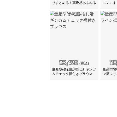
りまとめる！高級感あふれる
ニンにま
オトナかわいい水着 水着
着 水着
¥
3,420
¥
8
(税込)
量産型/参戦服/推し活 ギンガ
量産型/参
ムチェック襟付きブラウス
ン裾フリ