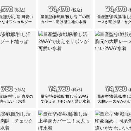
,570
¥
4,470
¥
4,470
(税込)
(税込)
(
参戦服/推し活 可愛い
量産型/参戦服/推し活 二の腕
量産型/参戦服/推し
ーなオフショルダー
カバー！透け感生地の水着
ースが透け感！セ
水着
,760
¥
4,760
¥
4,760
(税込)
(税込)
(
参戦服/推し活 真夏の
量産型/参戦服/推し活 2WAY
量産型/参戦服/推し
地っぽい！水着
で使えるリボンが可愛い水着
大胆レースがかわい
水着