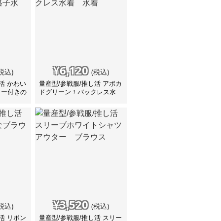
¥
6,120
税込)
(税込)
活 かわい
量産型/参戦服/推し活 アボカ
ター付きの
ドグリーン！バックレス水
着
着 水着
¥
3,520
税込)
(税込)
活 リボン
量産型/参戦服/推し活 スリー