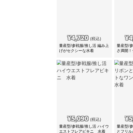
¥
4,720
¥
4
(税込)
量産型/参戦服/推し活 編み上
量産型/
げがセクシーな水着
さ満開！
着
¥
5,090
¥
5
(税込)
量産型/参戦服/推し活 ハイウ
量産型/
エストフレアビキニ 水着
とフリル