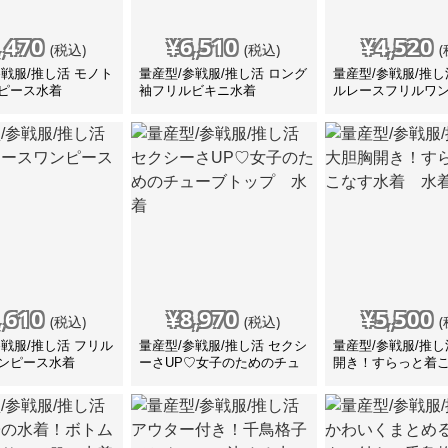
,470
¥
6,510
¥
4,520
(税込)
(税込)
(
参戦服/推し活 モノト
量産型/参戦服/推し活 ロング
量産型/参戦服/推し
ピース水着
袖フリルビキニ水着
ルレースフリルワ
着
,610
¥
8,970
¥
5,500
(税込)
(税込)
(
参戦服/推し活 フリル
量産型/参戦服/推し活 セクシ
量産型/参戦服/推し
ンピース水着
ーさUP♡女子のためのチュ
開き！すらっと着
ーブトップ 水着
着 水着