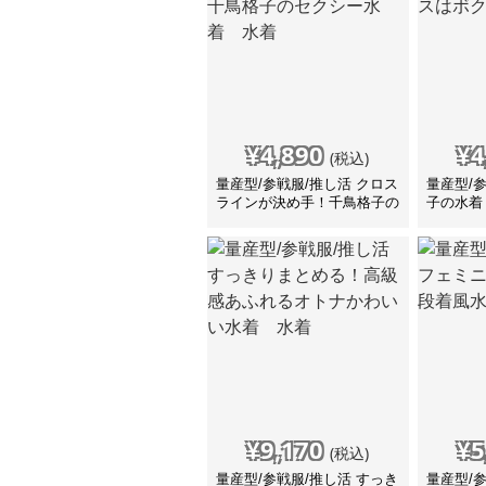
¥
4,890
¥
4
(税込)
量産型/参戦服/推し活 クロス
量産型/
ラインが決め手！千鳥格子の
子の水着
セクシー水着 水着
ーで♡ 
¥
9,170
¥
5
(税込)
量産型/参戦服/推し活 すっき
量産型/