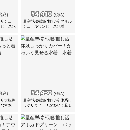
¥
4,410
税込)
(税込)
活 チュー
量産型/参戦服/推し活 フリル
ンピース水
チュールワンピース水着
¥
4,430
税込)
(税込)
活 大胆胸
量産型/参戦服/推し活 体系し
こなす水
っかりカバー！かわいく見せ
る水着 水着