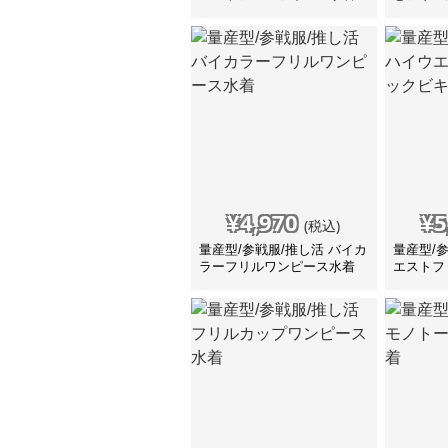
ースタイ
¥
4,970
¥
5
(税込)
量産型/参戦服/推し活 バイカ
量産型/
ラーフリルワンピース水着
エストフ
ニ 水着