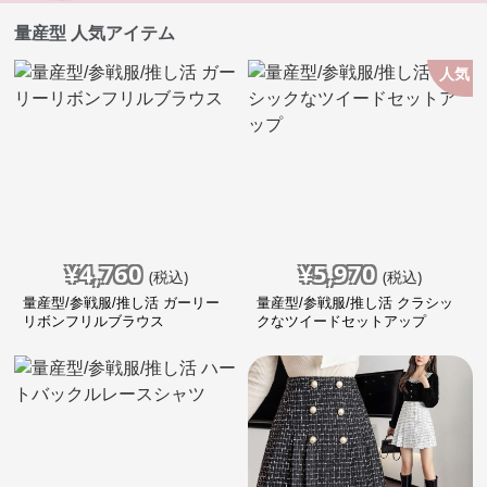
量産型 人気アイテム
人気
¥
4,760
¥
5,970
(税込)
(税込)
量産型/参戦服/推し活 ガーリー
量産型/参戦服/推し活 クラシッ
リボンフリルブラウス
クなツイードセットアップ