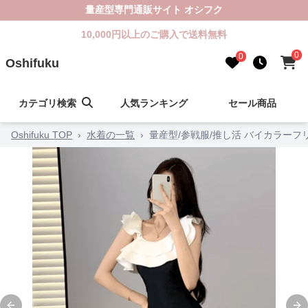
量産型専門通販サイト オシフク
10,000円以上のご購入で送料無料
0
0
Oshifuku
カテゴリ検索
人気ランキング
セール商品
Oshifuku TOP
›
水着の一覧
›
量産型/参戦服/推し活 バイカラー