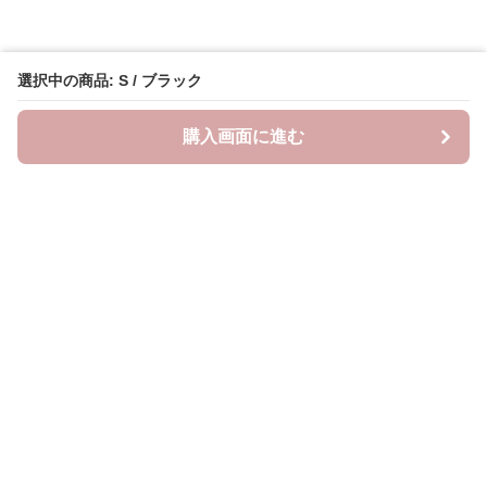
選択中の商品: S / ブラック
購入画面に進む
Oshifuku
について