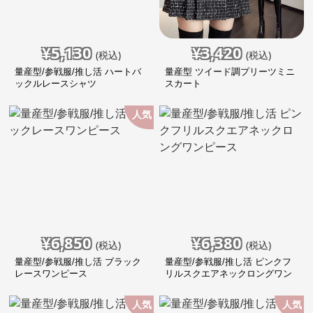
¥
5,130
¥
3,420
(税込)
(税込)
量産型/参戦服/推し活 ハートバ
量産型 ツイード調プリーツミニ
ックルレースシャツ
スカート
人気
¥
6,850
¥
6,380
(税込)
(税込)
量産型/参戦服/推し活 ブラック
量産型/参戦服/推し活 ピンクフ
レースワンピース
リルスクエアネックロングワン
ピース
人気
人気