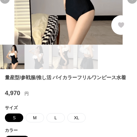
Previous slide
Ne
量産型/参戦服/推し活 バイカラーフリルワンピース水着
4,970
円
サイズ
S
M
L
XL
カラー