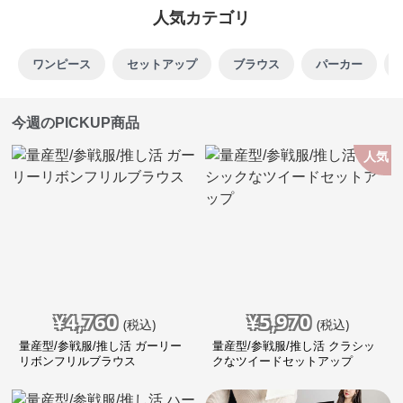
人気カテゴリ
ワンピース
セットアップ
ブラウス
パーカー
今週のPICKUP商品
人気
¥
4,760
¥
5,970
(税込)
(税込)
量産型/参戦服/推し活 ガーリー
量産型/参戦服/推し活 クラシッ
リボンフリルブラウス
クなツイードセットアップ