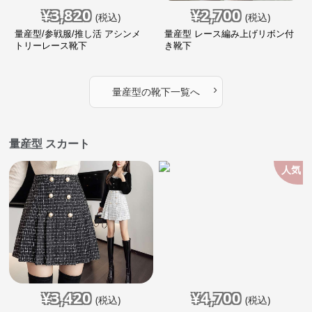
¥
3,820
¥
2,700
(税込)
(税込)
量産型/参戦服/推し活 アシンメ
量産型 レース編み上げリボン付
トリーレース靴下
き靴下
›
量産型
の
靴下
一覧へ
量産型 スカート
人気
¥
3,420
¥
4,700
(税込)
(税込)