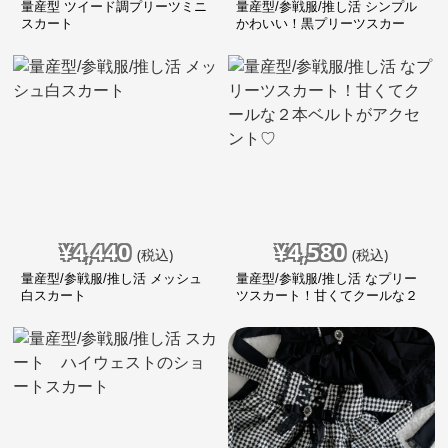
量産型 ツイード調プリーツミニ
量産型/参戦服/推し活 シンプル
スカート
かわいい！黒プリーツスカー
ト！
¥
4,440
¥
4,580
(税込)
(税込)
量産型/参戦服/推し活 メッシュ
量産型/参戦服/推し活 なプリー
白スカート
ツスカート！甘くてクールな２
本ベルトがアクセント♡