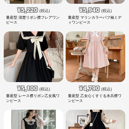
¥
5,220
¥
5,940
(税込)
(税込)
量産型 清楚リボン襟フレアワン
量産型 マリンカラーパフ袖ミデ
ピース
ィワンピース
¥
5,100
¥
4,790
(税込)
(税込)
量産型 レース襟リボン乙女風ワ
量産型 乙女心くすぐる水兵襟ワ
ンピース
ンピース