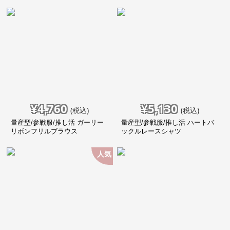
¥
4,760
¥
5,130
(税込)
(税込)
量産型/参戦服/推し活 ガーリー
量産型/参戦服/推し活 ハートバ
リボンフリルブラウス
ックルレースシャツ
人気