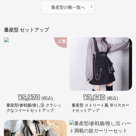
›
量産型
の
靴
一覧へ
量産型 セットアップ
人気
¥
5,970
¥
3,640
(税込)
(税込)
量産型/参戦服/推し活 クラシッ
量産型 ストリート風 吊りスカー
クなツイードセットアップ
トセットアップ