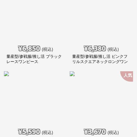
¥
6,850
¥
6,380
(税込)
(税込)
量産型/参戦服/推し活 ブラック
量産型/参戦服/推し活 ピンクフ
レースワンピース
リルスクエアネックロングワン
ピース
人気
¥
5,590
¥
3,670
(税込)
(税込)