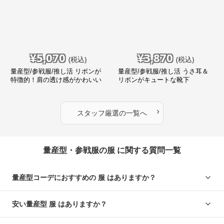
¥
5,070
¥
3,870
(税込)
(税込)
量産型/参戦服/推し活 リボンが
量産型/参戦服/推し活 うさ耳＆
特徴的！肩の透け感がかわいい
リボンがキュートな靴下
ブラウス
›
スタッフ厳選
の一覧へ
量産型・参戦服の服 に関する質問一覧
量産型コーデにおすすめの 服 はありますか？
安い量産型 服 はありますか？