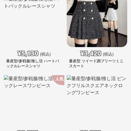
¥
5,130
¥
3,420
(税込)
(税込)
量産型/参戦服/推し活 ハートバ
量産型 ツイード調プリーツミニ
ックルレースシャツ
スカート
人気