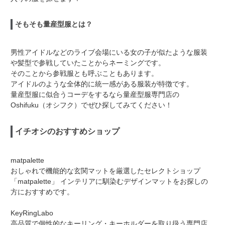
そもそも量産型服とは？
男性アイドルなどのライブ会場にいる女の子が似たような服装
や髪型で参戦していたことからネーミングです。
そのことから参戦服とも呼ぶこともあります。
アイドルのような全体的に統一感がある服装が特徴です。
量産型服に似合うコーデをするなら量産型服専門店の
Oshifuku（オシフク）でぜひ探してみてください！
イチオシのおすすめショップ
matpalette
おしゃれで機能的な玄関マットを厳選したセレクトショップ
「matpalette」
インテリアに馴染むデザインマットをお探しの
方におすすめです。
KeyRingLabo
高品質で個性的なキーリング・キーホルダーを取り扱う専門店