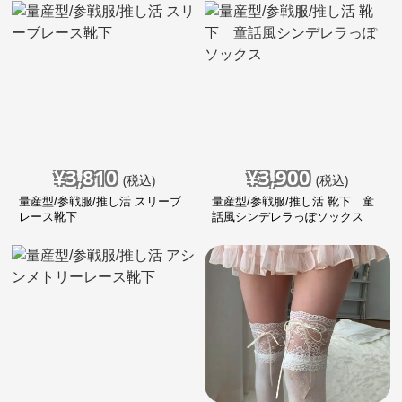
¥
3,810
¥
3,900
(税込)
(税込)
量産型/参戦服/推し活 スリーブ
量産型/参戦服/推し活 靴下 童
レース靴下
話風シンデレラっぽソックス