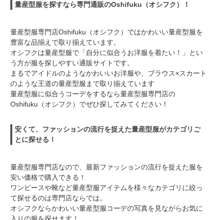
量産型服を探すなら専門通販のOshifuku（オシフク）！
量産型服専門店Oshifuku（オシフク）ではかわいい量産型服を
豊富な品揃えで取り揃えています。
オシフクは量産型服で「自分に似合うお洋服を着たい！」とい
う方が服を探しやすい通販サイトです。
まるでアイドルのようなかわいいお洋服や、ブラウス×スカート
のような王道の量産型服まで取り揃えています
量産型服に似合うコーデをするなら量産型服専門店の
Oshifuku（オシフク）でぜひ探してみてください！
安くて、ファッションの流行を捉えた量産型服がカテゴリご
とに探せる！
量産型服専門店なので、最新ファッションの流行を捉えた服を
安い価格で購入できる！
ワンピースや靴など量産型服アイテムを様々なカテゴリに絞っ
て探せるのは専門店ならでは。
オシフクならかわいい量産型服コーデの写真を見ながらお気に
入りの服を探せます！