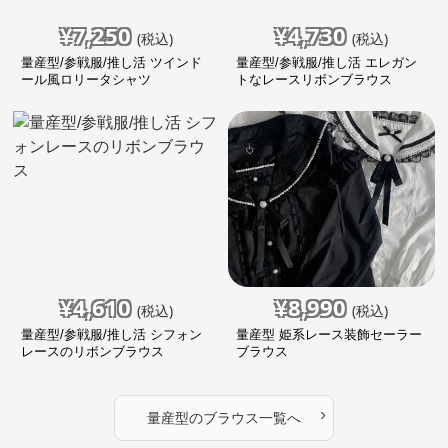
¥
7,250
¥
4,730
(税込)
(税込)
量産型/参戦服/推し活 ツインド
量産型/参戦服/推し活 エレガン
ール風ロリータシャツ
トなレースリボンブラウス
¥
4,610
¥
8,990
(税込)
(税込)
量産型/参戦服/推し活 シフォン
量産型 姫系レース装飾セーラー
レースのリボンブラウス
ブラウス
›
量産型
の
ブラウス
一覧へ