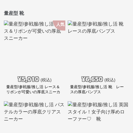
量産型 靴
人気
¥
5,010
¥
6,650
(税込)
(税込)
量産型/参戦服/推し活 レース＆
量産型/参戦服/推し活 靴 レー
リボンが可愛いの厚底スニーカ
スの厚底パンプス
ー