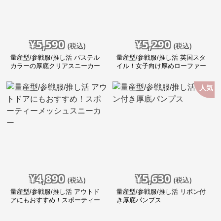
¥
5,590
¥
5,290
(税込)
(税込)
量産型/参戦服/推し活 パステル
量産型/参戦服/推し活 英国スタ
カラーの厚底クリアスニーカー
イル！女子向け厚めローファー
♡ 靴
人気
¥
4,890
¥
5,630
(税込)
(税込)
量産型/参戦服/推し活 アウトド
量産型/参戦服/推し活 リボン付
アにもおすすめ！スポーティー
き厚底パンプス
メッシュスニーカー