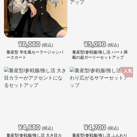
¥
6,060
¥
5,090
(税込)
(税込)
量産型 学生風セーラージャンパ
量産型/参戦服/推し活 ハート満
ースカート
載の超ガーリーセットアップ
人気
¥
4,680
¥
4,700
(税込)
(税込)
量産型/参戦服/推し活 大き目カ
量産型/参戦服/推し活 ふんわり