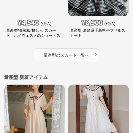
¥
4,540
¥
8,900
(税込)
(税込)
量産型/参戦服/推し活 スカー
量産型 清楚系千鳥格子フリルス
ト ハイウェストのショートス
カート
カート
›
量産型
の
スカート
一覧へ
量産型 新着アイテム