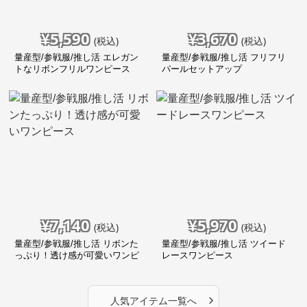
¥
5,590
¥
3,670
(税込)
(税込)
量産型/参戦服/推し活 エレガン
量産型/参戦服/推し活 フリフリ
トなリボンフリルワンピース
パールセットアップ
¥
7,140
¥
5,970
(税込)
(税込)
量産型/参戦服/推し活 リボンた
量産型/参戦服/推し活 ツイード
っぷり！透け感が可愛いワンピ
レースワンピース
ース
›
人気アイテム一覧へ