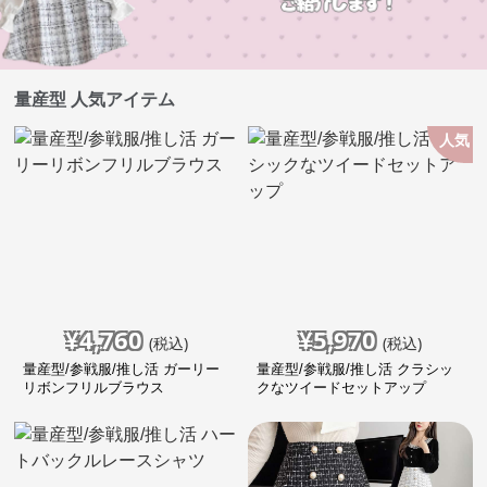
量産型 人気アイテム
人気
¥
4,760
¥
5,970
(税込)
(税込)
量産型/参戦服/推し活 ガーリー
量産型/参戦服/推し活 クラシッ
リボンフリルブラウス
クなツイードセットアップ