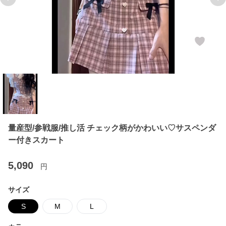
Previous slide
Ne
量産型/参戦服/推し活 チェック柄がかわいい♡サスペンダ
ー付きスカート
5,090
円
サイズ
S
M
L