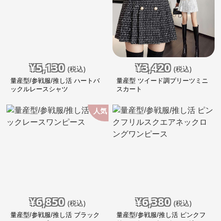
¥
5,130
¥
3,420
(税込)
(税込)
量産型/参戦服/推し活 ハートバ
量産型 ツイード調プリーツミニ
ックルレースシャツ
スカート
人気
¥
6,850
¥
6,380
(税込)
(税込)
量産型/参戦服/推し活 ブラック
量産型/参戦服/推し活 ピンクフ