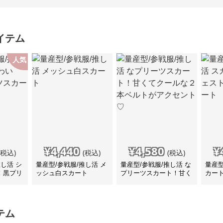
イテム
人気
¥
4,440
¥
4,580
¥
(税込)
(税込)
(税込)
推し活 シ
量産型/参戦服/推し活 メ
量産型/参戦服/推し活 な
量産型
！黒プリ
ッシュ白スカート
プリーツスカート！甘く
カー
てクールな２本ベルトが
ショ
アクセント♡
テム