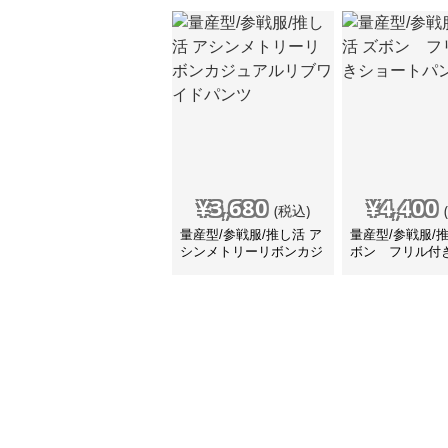
¥
3,680
¥
4,400
(税込)
量産型/参戦服/推し活 ア
量産型/参戦服/
シンメトリーリボンカジ
ボン フリル付
ュアルリブワイドパンツ
トパンツ