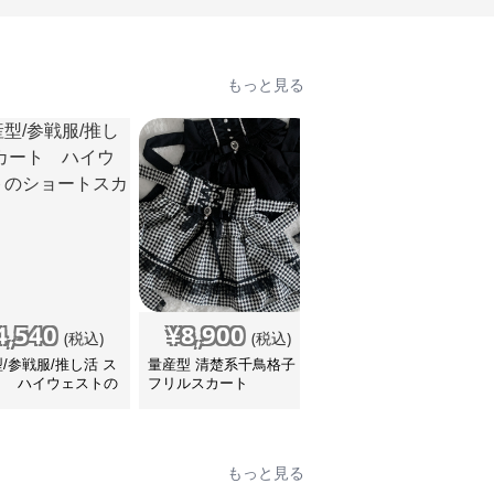
もっと見る
4,540
¥
8,900
¥
4,640
(税込)
(税込)
(税込)
/参戦服/推し活 ス
量産型 清楚系千鳥格子
量産型/参戦服/推し活 ブ
ト ハイウェストの
フリルスカート
ラック×ふわふわ！キュ
ートスカート
ートなサスペンダーショ
ートスカート♡で可愛く
着こなそう♪
もっと見る