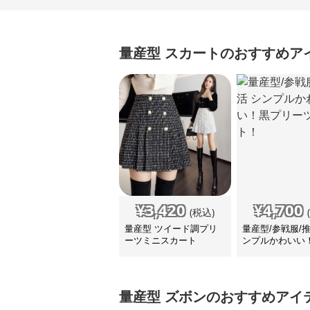
量産型
スカート
のおすすめア
¥
3,420
¥
4,700
(税込)
量産型 ツイード調プリ
量産型/参戦服/
ーツミニスカート
ンプルかわいい
ーツスカート！
量産型
ズボン
のおすすめアイ