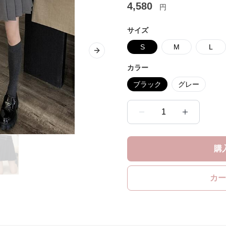
4,580
円
サイズ
S
M
L
Next slide
カラー
ブラック
グレー
1
購
カー