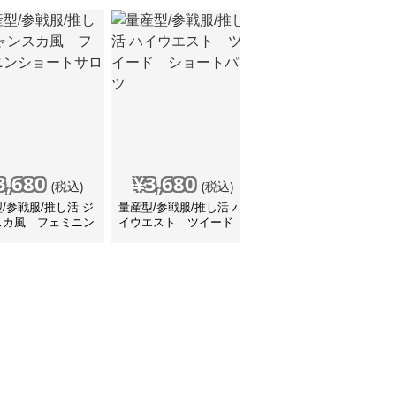
3,680
¥
3,680
¥
3,680
(税込)
(税込)
(税込)
/参戦服/推し活 ジ
量産型/参戦服/推し活 ハ
量産型/参戦服/推し活 モ
スカ風 フェミニン
イウエスト ツイード
ノトーン ラメ入り シ
ートサロペット
ショートパンツ
ルバーチェーン ショー
トパンツ