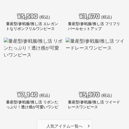
¥
5,590
¥
3,670
(税込)
(税込)
量産型/参戦服/推し活 エレガン
量産型/参戦服/推し活 フリフリ
トなリボンフリルワンピース
パールセットアップ
¥
7,140
¥
5,970
(税込)
(税込)
量産型/参戦服/推し活 リボンた
量産型/参戦服/推し活 ツイード
っぷり！透け感が可愛いワンピ
レースワンピース
ース
›
人気アイテム一覧へ