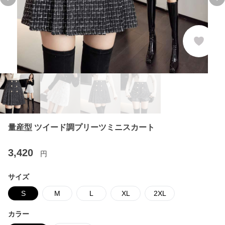
Previous slide
Ne
量産型 ツイード調プリーツミニスカート
3,420
円
サイズ
S
M
L
XL
2XL
カラー