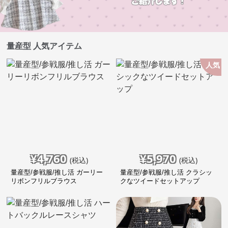
量産型 人気アイテム
人気
¥
4,760
¥
5,970
(税込)
(税込)
量産型/参戦服/推し活 ガーリー
量産型/参戦服/推し活 クラシッ
リボンフリルブラウス
クなツイードセットアップ