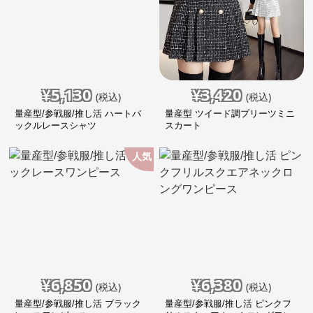
¥
5,130
¥
3,420
(税込)
(税込)
量産型/参戦服/推し活 ハートバ
量産型 ツイード調プリーツミニ
ックルレースシャツ
スカート
人気
¥
6,850
¥
6,380
(税込)
(税込)
量産型/参戦服/推し活 ブラック
量産型/参戦服/推し活 ピンクフ