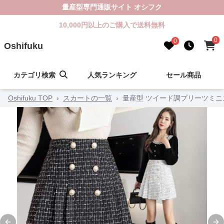
量産型専門通販サイト オシフク
10,000円以上のご購入で送料無料
0
0
Oshifuku
カテゴリ検索
人気ランキング
セール商品
Oshifuku TOP
›
スカートの一覧
›
量産型 ツイード調プリーツミニ