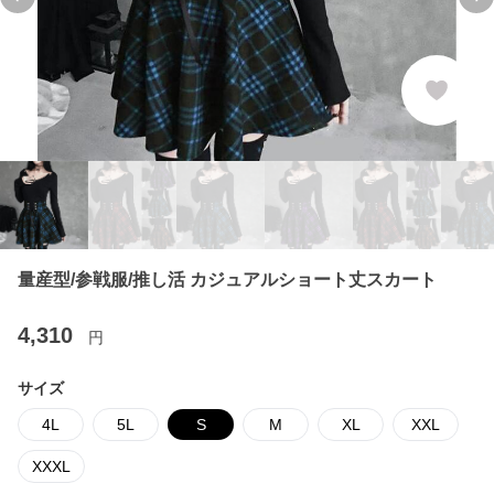
Previous slide
Ne
量産型/参戦服/推し活 カジュアルショート丈スカート
4,310
円
サイズ
4L
5L
S
M
XL
XXL
XXXL