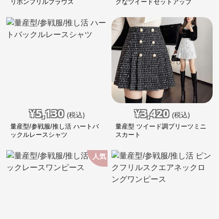
リボンフリルブラウス
クなツイードセットアップ
¥
5,130
¥
3,420
(税込)
(税込)
量産型/参戦服/推し活 ハートバ
量産型 ツイード調プリーツミニ
ックルレースシャツ
スカート
人気