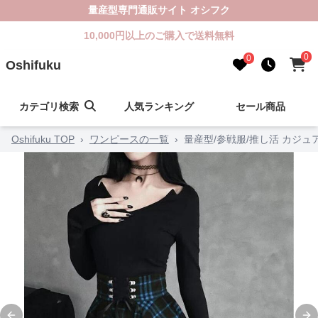
量産型専門通販サイト オシフク
10,000円以上のご購入で送料無料
0
0
Oshifuku
カテゴリ検索
人気ランキング
セール商品
Oshifuku TOP
›
ワンピースの一覧
›
量産型/参戦服/推し活 カジ