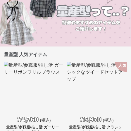
量産型 人気アイテム
人気
¥
4,760
¥
5,970
(税込)
(税込)
量産型/参戦服/推し活 ガーリー
量産型/参戦服/推し活 クラシッ