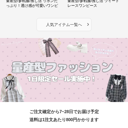
量産型/参戦服/推し活 リボンた
量産型/参戦服/推し活 ツイード
っぷり！透け感が可愛いワンピ
レースワンピース
ース
›
人気アイテム一覧へ
ご注文確定から7~28日でお届け予定
送料は1注文あたり
800
円かかります