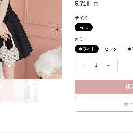
5,710
円
サイズ
Free
Next slide
カラー
ホワイト
ピンク
ホ
1
購
カー