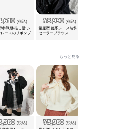
4,610
¥
8,990
¥
5,780
(税込)
(税込)
(税込)
/参戦服/推し活 シ
量産型 姫系レース装飾
量産型/参戦服/推し活 シ
ンレースのリボンブ
セーラーブラウス
ンプルフリルリボンブラ
ス
ウス
もっと見る
3,380
¥
5,980
¥
8,370
(税込)
(税込)
(税込)