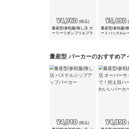
¥
4,760
¥
5,130
(税込)
量産型/参戦服/推し活 ガ
量産型/参戦服/
ーリーリボンフリルブラ
ートバックルレ
ウス
ツ
量産型
パーカー
のおすすめア
¥
4,910
¥
4,890
(税込)