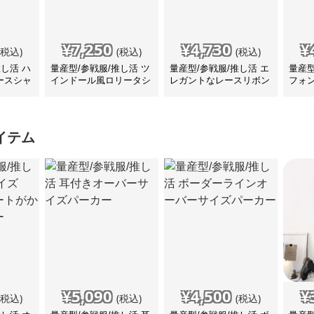
¥
7,250
¥
4,730
¥
(税込)
(税込)
(税込)
推し活 ハ
量産型/参戦服/推し活 ツ
量産型/参戦服/推し活 エ
量産型
ースシャ
インドール風ロリータシ
レガントなレースリボン
フォ
ャツ
ブラウス
ラウ
イテム
¥
5,090
¥
4,500
¥
(税込)
(税込)
(税込)