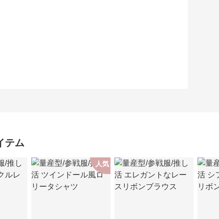
イテム
人気