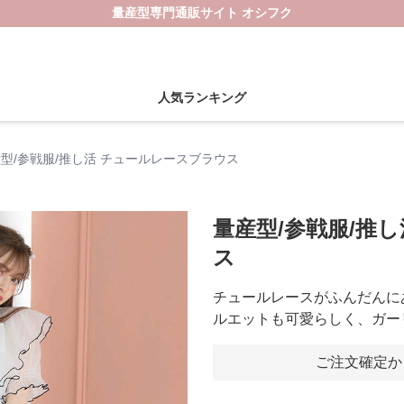
量産型専門通販サイト オシフク
人気ランキング
型/参戦服/推し活 チュールレースブラウス
量産型/参戦服/推
ス
チュールレースがふんだんに
ルエットも可愛らしく、ガー
ご注文確定か