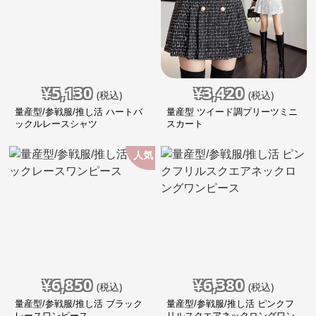
¥
5,130
¥
3,420
(税込)
(税込)
量産型/参戦服/推し活 ハートバ
量産型 ツイード調プリーツミニ
ックルレースシャツ
スカート
人気
¥
6,850
¥
6,380
(税込)
(税込)
量産型/参戦服/推し活 ブラック
量産型/参戦服/推し活 ピンクフ
レースワンピース
リルスクエアネックロングワン