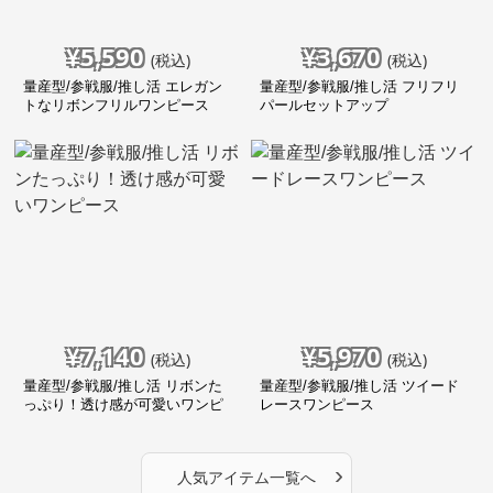
¥
5,590
¥
3,670
(税込)
(税込)
量産型/参戦服/推し活 エレガン
量産型/参戦服/推し活 フリフリ
トなリボンフリルワンピース
パールセットアップ
¥
7,140
¥
5,970
(税込)
(税込)
量産型/参戦服/推し活 リボンた
量産型/参戦服/推し活 ツイード
っぷり！透け感が可愛いワンピ
レースワンピース
ース
›
人気アイテム一覧へ