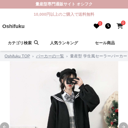
量産型専門通販サイト オシフク
10,000円以上のご購入で送料無料
0
0
Oshifuku
カテゴリ検索
人気ランキング
セール商品
Oshifuku TOP
›
パーカーの一覧
›
量産型 学生風セーラーパーカー