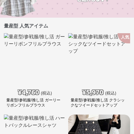
量産型 人気アイテム
人気
¥
4,760
¥
5,970
(税込)
(税込)
量産型/参戦服/推し活 ガーリー
量産型/参戦服/推し活 クラシッ
リボンフリルブラウス
クなツイードセットアップ