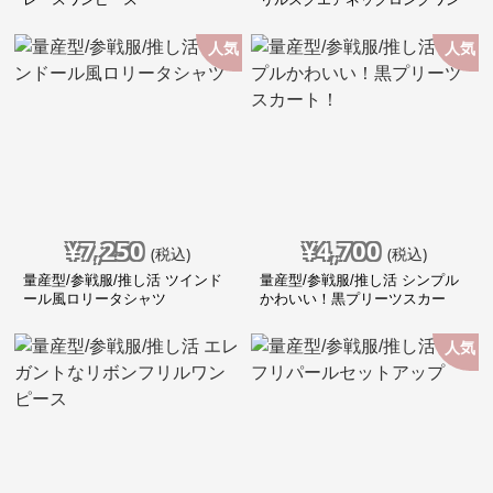
ピース
人気
人気
¥
7,250
¥
4,700
(税込)
(税込)
量産型/参戦服/推し活 ツインド
量産型/参戦服/推し活 シンプル
ール風ロリータシャツ
かわいい！黒プリーツスカー
ト！
人気