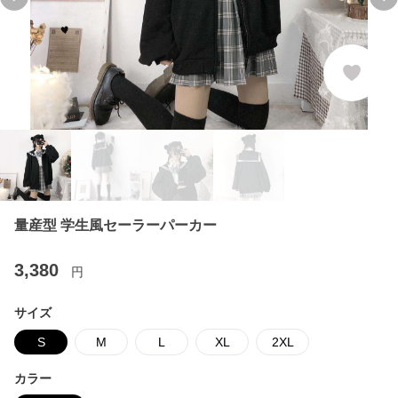
Previous slide
Ne
量産型 学生風セーラーパーカー
3,380
円
サイズ
S
M
L
XL
2XL
カラー