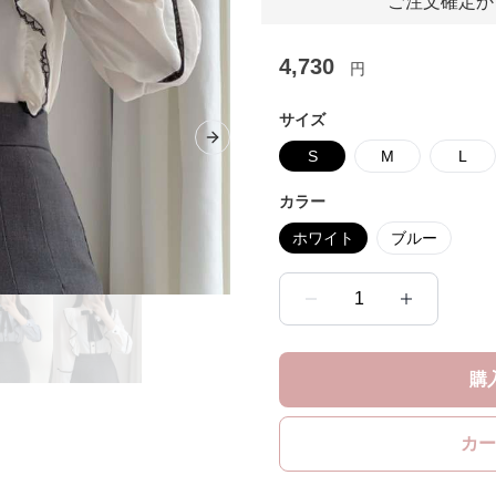
ご注文確定か
4,730
円
サイズ
Next slide
S
M
L
カラー
ホワイト
ブルー
1
購
カー