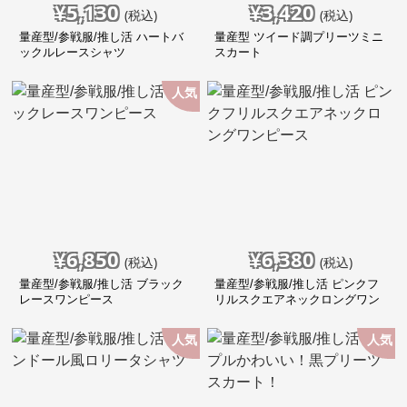
¥
5,130
¥
3,420
(税込)
(税込)
量産型/参戦服/推し活 ハートバ
量産型 ツイード調プリーツミニ
ックルレースシャツ
スカート
人気
¥
6,850
¥
6,380
(税込)
(税込)
量産型/参戦服/推し活 ブラック
量産型/参戦服/推し活 ピンクフ
レースワンピース
リルスクエアネックロングワン
ピース
人気
人気