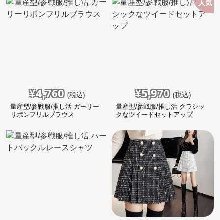
人気
¥
4,760
¥
5,970
(税込)
(税込)
量産型/参戦服/推し活 ガーリー
量産型/参戦服/推し活 クラシッ
リボンフリルブラウス
クなツイードセットアップ