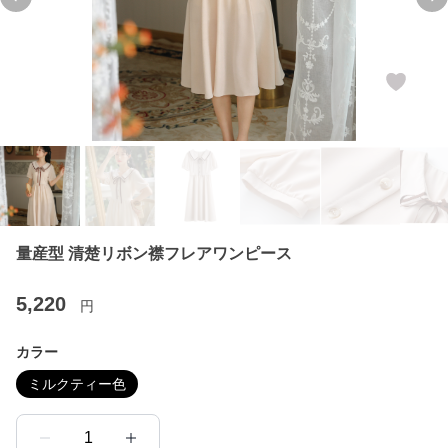
Previous slide
Ne
量産型 清楚リボン襟フレアワンピース
5,220
円
カラー
ミルクティー色
1