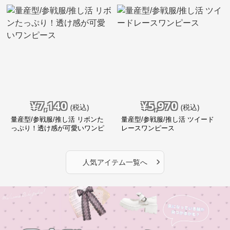
¥
7,140
¥
5,970
(税込)
(税込)
量産型/参戦服/推し活 リボンた
量産型/参戦服/推し活 ツイード
っぷり！透け感が可愛いワンピ
レースワンピース
ース
›
人気アイテム一覧へ