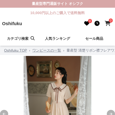
量産型専門通販サイト オシフク
10,000円以上のご購入で送料無料
0
0
Oshifuku
カテゴリ検索
人気ランキング
セール商品
Oshifuku TOP
›
ワンピースの一覧
›
量産型 清楚リボン襟フレアワ