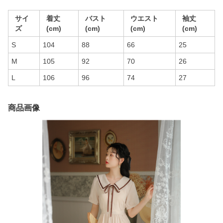
サイ
着丈
バスト
ウエスト
袖丈
ズ
(cm)
(cm)
(cm)
(cm)
S
104
88
66
25
M
105
92
70
26
L
106
96
74
27
商品画像