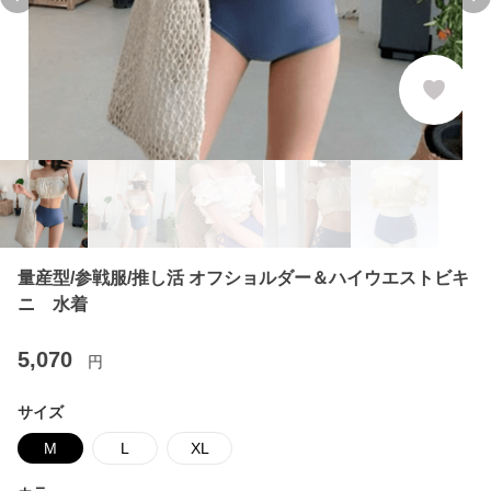
Previous slide
Ne
量産型/参戦服/推し活 オフショルダー＆ハイウエストビキ
ニ 水着
5,070
円
サイズ
M
L
XL