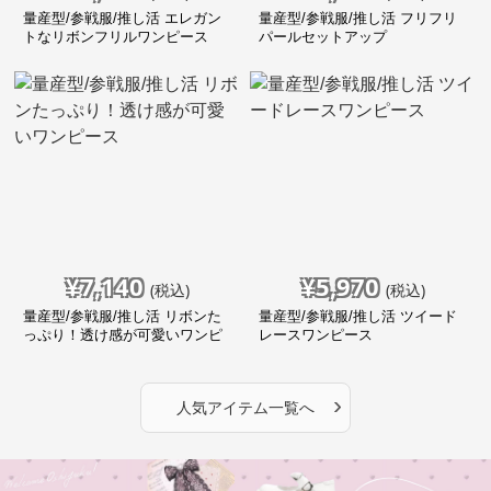
量産型/参戦服/推し活 エレガン
量産型/参戦服/推し活 フリフリ
トなリボンフリルワンピース
パールセットアップ
¥
7,140
¥
5,970
(税込)
(税込)
量産型/参戦服/推し活 リボンた
量産型/参戦服/推し活 ツイード
っぷり！透け感が可愛いワンピ
レースワンピース
ース
›
人気アイテム一覧へ