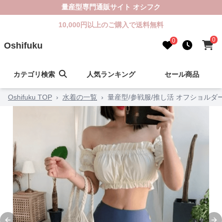
量産型専門通販サイト オシフク
10,000円以上のご購入で送料無料
0
0
Oshifuku
カテゴリ検索
人気ランキング
セール商品
Oshifuku TOP
›
水着の一覧
›
量産型/参戦服/推し活 オフショル