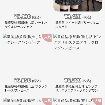
¥
5,130
¥
3,420
(税込)
(税込)
量産型/参戦服/推し活 ハートバ
量産型 ツイード調プリーツミニ
ックルレースシャツ
スカート
人気
¥
6,850
¥
6,380
(税込)
(税込)
量産型/参戦服/推し活 ブラック
量産型/参戦服/推し活 ピンクフ
レースワンピース
リルスクエアネックロングワン
ピース
人気
人気