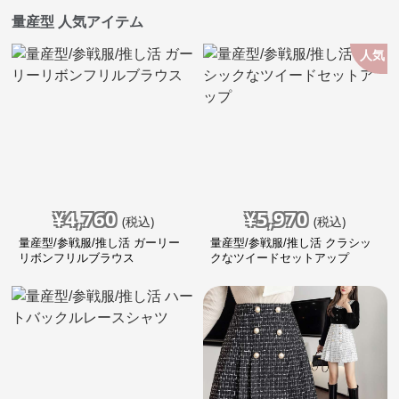
量産型 人気アイテム
人気
¥
4,760
¥
5,970
(税込)
(税込)
量産型/参戦服/推し活 ガーリー
量産型/参戦服/推し活 クラシッ
リボンフリルブラウス
クなツイードセットアップ