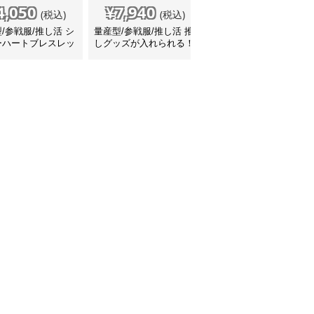
4,050
¥
7,940
¥
4,580
(税込)
(税込)
(税込)
/参戦服/推し活 シ
量産型/参戦服/推し活 推
量産型/参戦服/推し活 マ
ーハートブレスレッ
しグッズが入れられる！
ーブル柄の小さめリュッ
ンドリングセット
リュック
ク