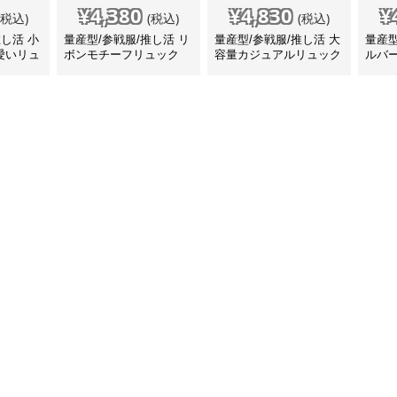
¥
4,380
¥
4,830
¥
(税込)
(税込)
(税込)
推し活 小
量産型/参戦服/推し活 リ
量産型/参戦服/推し活 大
量産型
愛いリュ
ボンモチーフリュック
容量カジュアルリュック
ルバ
トア