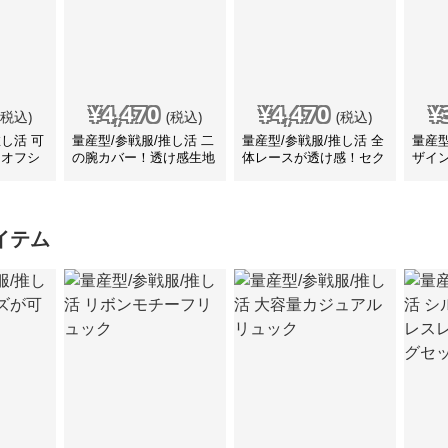
¥
4,470
¥
4,470
¥
(税込)
(税込)
(税込)
推し活 可
量産型/参戦服/推し活 二
量産型/参戦服/推し活 全
量産型
なオフシ
の腕カバー！透け感生地
体レースが透け感！セク
ザイ
 水着
の水着
シー水着
ス 
イテム