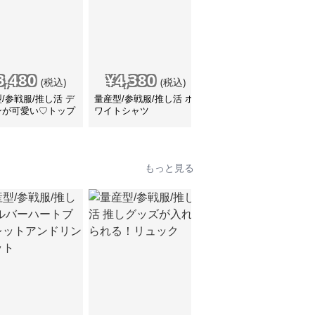
3,480
¥
4,380
¥
4,760
(税込)
(税込)
(税込)
/参戦服/推し活 デ
量産型/参戦服/推し活 ホ
量産型/参戦服/推し活 真
ンが可愛い♡トップ
ワイトシャツ
夏のリゾート地っぽい！
ブラウス
水着
もっと見る