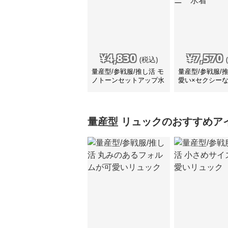
¥
4,830
¥
7,570
(税込)
量産型/参戦服/推し活 モ
量産型/参戦服/
ノトーンセットアップ水
愛い×セクシー
着
ョルダービキニ
量産型
リュック
のおすすめア