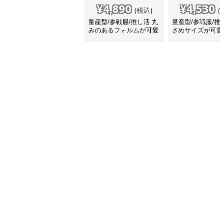
¥
4,890
¥
4,530
(税込)
量産型/参戦服/推し活 丸
量産型/参戦服/
みのあるフォルムが可愛
さめサイズが可
いリュック
ック