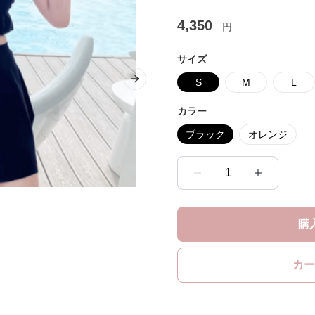
4,350
円
サイズ
S
M
L
Next slide
カラー
ブラック
オレンジ
1
購
カー