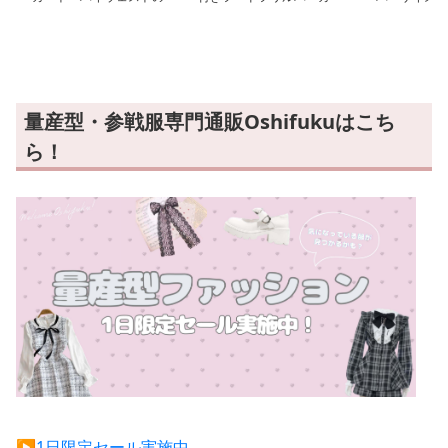
ショートスカート
ー
ーパーカー
量産型・参戦服専門通販Oshifukuはこち
ら！
▶︎1日限定セール実施中