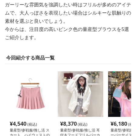
ガーリーな雰囲気を強調したい時はフリルが多めのアイテ
ムで、大人っぽさを表現したい場合はシルキーな肌触りの
素材を選ぶと良いでしょう。
今からは、注目度の高いピンク色の量産型ブラウスを5選
ご紹介します。
今回紹介する商品一覧
¥
4,540
¥
8,370
¥
6,180
(税込)
(税込)
(税込
量産型/参戦服/推し活 ス
量産型/参戦服/推し活 耳
量産型/参戦服/
カート ハイウェストの
付きフードフリルパーカ
ーバーサイズプ