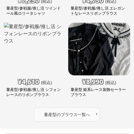
¥
7,250
¥
4,730
(税込)
(税込)
量産型/参戦服/推し活 ツインド
量産型/参戦服/推し活 エレガン
ール風ロリータシャツ
トなレースリボンブラウス
¥
4,610
¥
8,990
(税込)
(税込)
量産型/参戦服/推し活 シフォン
量産型 姫系レース装飾セーラー
レースのリボンブラウス
ブラウス
›
量産型
の
ブラウス
一覧へ