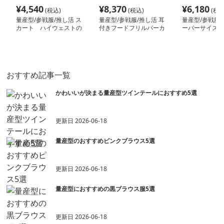
¥
4,540
¥
8,370
¥
6,180
(税込)
(税込)
(税込
量産型/参戦服/推し活 ス
量産型/参戦服/推し活 耳
量産型/参戦服/
カート ハイウェストの
付きフードフリルパーカ
ーバーサイズプ
ショートスカート
ー
ーパーカー
おすすめ記事一覧
かわいいが決まる量産型ツインテールにおすすめ5選
更新日
2026-06-18
量産型のおすすめピンクブラウス5選
更新日
2026-06-18
量産型におすすめの黒ブラウス服5選
更新日
2026-06-18