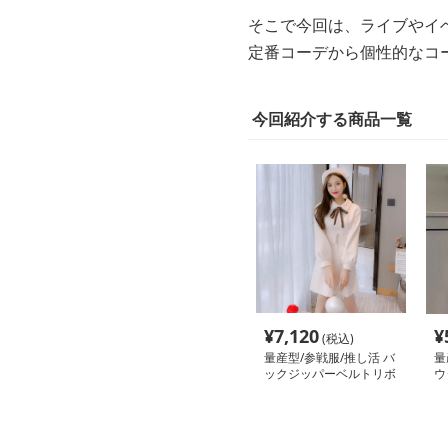
そこで今回は、ライブやイ
定番コーデから個性的なコ
今回紹介する商品一覧
¥
7,120
¥
(税込)
量産型/参戦服/推し活 バ
量
ックジッパーベルトリボ
ウ
ンミニワンピース
タ