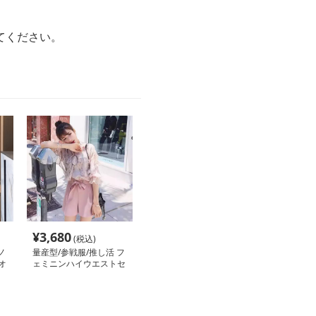
てください。
¥
3,680
(税込)
ノ
量産型/参戦服/推し活 フ
オ
ェミニンハイウエストセ
ッ
ンターリボンショートパ
ンツ