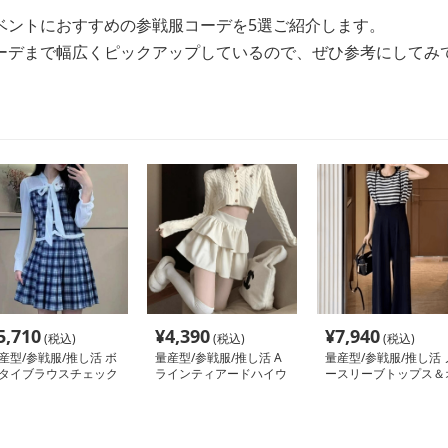
ベントにおすすめの参戦服コーデを5選ご紹介します。
ーデまで幅広くピックアップしているので、ぜひ参考にしてみ
5,710
¥
4,390
¥
7,940
(税込)
(税込)
(税込)
産型/参戦服/推し活 ボ
量産型/参戦服/推し活 A
量産型/参戦服/推し活 
タイブラウスチェック
ラインティアードハイウ
ースリーブトップス＆
イトワンピース
エストスカート
ーバーオールセットア
プ