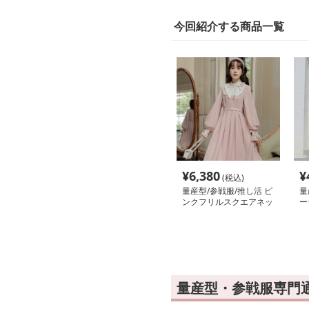
今回紹介する商品一覧
¥
6,380
¥
(税込)
量産型/参戦服/推し活 ピ
量
ンクフリルスクエアネッ
ー
クロングワンピース
ー
量産型・参戦服専門通販