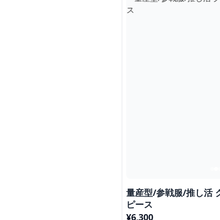
量産型/参戦服/推し活
ピース
¥
6,300