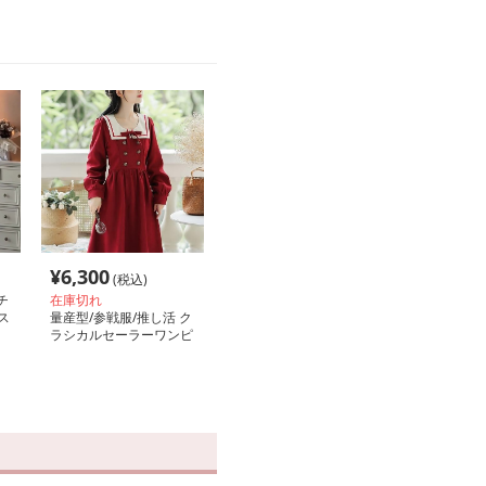
¥
6,300
(税込)
チ
在庫切れ
ス
量産型/参戦服/推し活 ク
ラシカルセーラーワンピ
ース