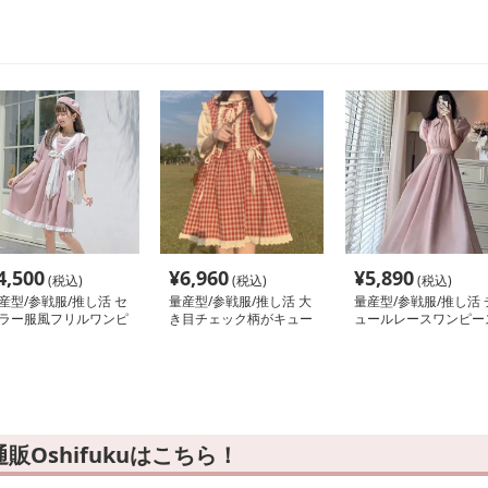
4,500
¥
6,960
¥
5,890
(税込)
(税込)
(税込)
産型/参戦服/推し活 セ
量産型/参戦服/推し活 大
量産型/参戦服/推し活 
ラー服風フリルワンピ
き目チェック柄がキュー
ュールレースワンピー
ス
ト！ワンピース
Oshifukuはこちら！