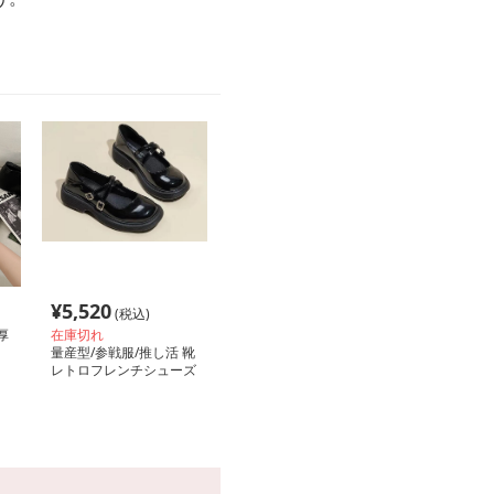
¥
5,520
(税込)
厚
在庫切れ
量産型/参戦服/推し活 靴
レトロフレンチシューズ