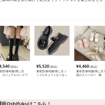
4,540
¥
5,520
¥
4,460
(税込)
(税込)
(税込)
産型/参戦服/推し活
量産型/参戦服/推し活 シ
量産型/参戦服/推し活 
 カジュアルロングブ
ンプルキュートなつるっ
底のスニーカー 靴
ツ
とシューズ◎女子向け
靴
Oshifukuはこちら！