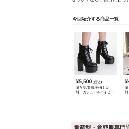
今回紹介する商品一覧
¥
5,500
¥
(税込)
量産型/参戦服/推し活
量
靴 カジュアルハイヒー
靴
ルブーツ
ー
量産型・参戦服専門通販