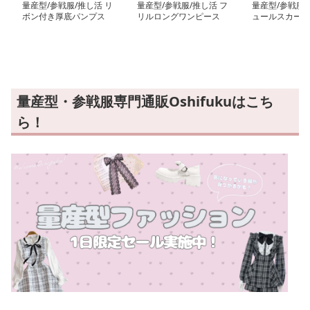
量産型/参戦服/推し活 リ
量産型/参戦服/推し活 フ
量産型/参戦服/
ボン付き厚底パンプス
リルロングワンピース
ュールスカート
ス
量産型・参戦服専門通販Oshifukuはこち
ら！