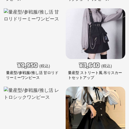
¥
9,950
¥
3,640
(税込)
(税込)
量産型/参戦服/推し活 甘ロリド
量産型 ストリート風 吊りスカー
リーミーワンピース
トセットアップ