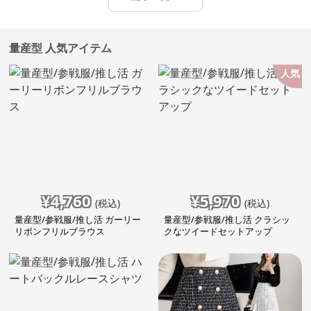
量産型 人気アイテム
人気
¥
4,760
¥
5,970
(税込)
(税込)
量産型/参戦服/推し活 ガーリー
量産型/参戦服/推し活 クラシッ
リボンフリルブラウス
クなツイードセットアップ