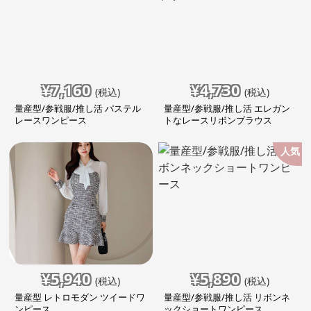
¥
7,160
¥
4,730
(税込)
(税込)
量産型/参戦服/推し活 パステル
量産型/参戦服/推し活 エレガン
レースワンピース
トなレースリボンブラウス
人気
¥
5,940
¥
5,890
(税込)
(税込)
量産型 レトロモダン ツイードワ
量産型/参戦服/推し活 リボンネ
ンピース
ックショートワンピース