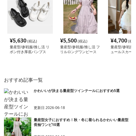
¥
5,630
¥
5,500
¥
4,700
(税込)
(税込)
(税込
量産型/参戦服/推し活 リ
量産型/参戦服/推し活 フ
量産型/参戦服/
ボン付き厚底パンプス
リルロングワンピース
ュールスカート
ス
おすすめ記事一覧
かわいいが決まる量産型ツインテールにおすすめ5選
更新日
2026-06-18
量産型女子におすすめ！秋・冬に着られるかわいい量産型
長袖ワンピ10選