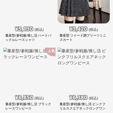
¥
5,130
¥
3,420
(税込)
(税込)
量産型/参戦服/推し活 ハートバ
量産型 ツイード調プリーツミニ
ックルレースシャツ
スカート
人気
¥
6,850
¥
6,380
(税込)
(税込)
量産型/参戦服/推し活 ブラック
量産型/参戦服/推し活 ピンクフ
レースワンピース
リルスクエアネックロングワン
ピース