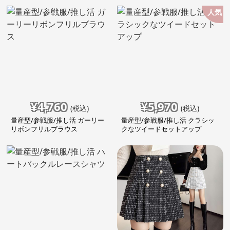
人気
¥
4,760
¥
5,970
(税込)
(税込)
量産型/参戦服/推し活 ガーリー
量産型/参戦服/推し活 クラシッ
リボンフリルブラウス
クなツイードセットアップ