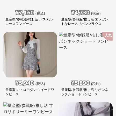
¥
7,160
¥
4,730
(税込)
(税込)
量産型/参戦服/推し活 パステル
量産型/参戦服/推し活 エレガン
レースワンピース
トなレースリボンブラウス
人気
¥
5,940
¥
5,890
(税込)
(税込)
量産型 レトロモダン ツイードワ
量産型/参戦服/推し活 リボンネ
ンピース
ックショートワンピース