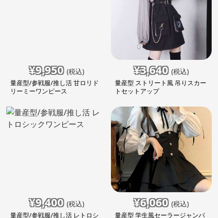
¥
9,950
¥
3,640
(税込)
(税込)
量産型/参戦服/推し活 甘ロリド
量産型 ストリート風 吊りスカー
リーミーワンピース
トセットアップ
¥
9,400
¥
6,060
(税込)
(税込)
量産型/参戦服/推し活 レトロシ
量産型 学生風セーラージャンパ