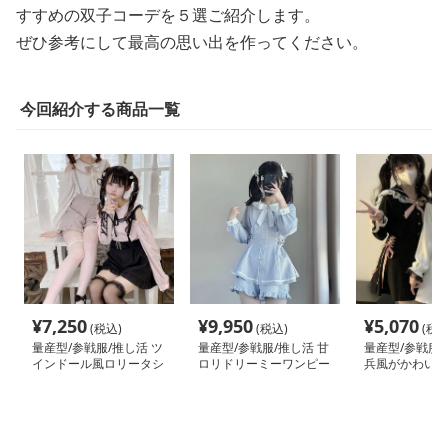
すすめの双子コーデを５選ご紹介します。
ぜひ参考にして最高の思い出を作ってください。
今回紹介する商品一覧
¥
7,250
¥
9,950
¥
5,070
(税込)
(税込)
(税込
量産型/参戦服/推し活 ツ
量産型/参戦服/推し活 甘
量産型/参戦服/
インドール風ロリータシ
ロリドリーミーワンピー
兵風がかわいい
ャツ
ス
ス