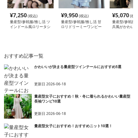
¥
7,250
¥
9,950
¥
5,070
(税込)
(税込)
(税込
量産型/参戦服/推し活 ツ
量産型/参戦服/推し活 甘
量産型/参戦服/
インドール風ロリータシ
ロリドリーミーワンピー
兵風がかわいい
ャツ
ス
ス
おすすめ記事一覧
かわいいが決まる量産型ツインテールにおすすめ5選
更新日
2026-06-18
量産型女子におすすめ！秋・冬に着られるかわいい量産型
長袖ワンピ10選
更新日
2026-06-18
量産型女子におすすめ！おすすめニット10選！