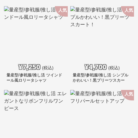
ピース
人気
人気
¥
7,250
¥
4,700
(税込)
(税込)
量産型/参戦服/推し活 ツインド
量産型/参戦服/推し活 シンプル
ール風ロリータシャツ
かわいい！黒プリーツスカー
ト！
人気