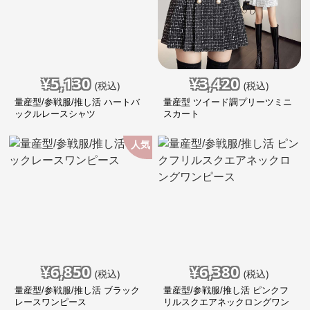
¥
5,130
¥
3,420
(税込)
(税込)
量産型/参戦服/推し活 ハートバ
量産型 ツイード調プリーツミニ
ックルレースシャツ
スカート
人気
¥
6,850
¥
6,380
(税込)
(税込)
量産型/参戦服/推し活 ブラック
量産型/参戦服/推し活 ピンクフ
レースワンピース
リルスクエアネックロングワン