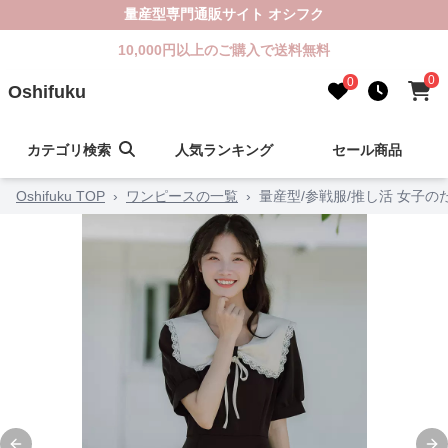
量産型専門通販サイト オシフク
10,000円以上のご購入で送料無料
0
0
Oshifuku
カテゴリ検索
人気ランキング
セール商品
Oshifuku TOP
›
ワンピースの一覧
›
量産型/参戦服/推し活 女子