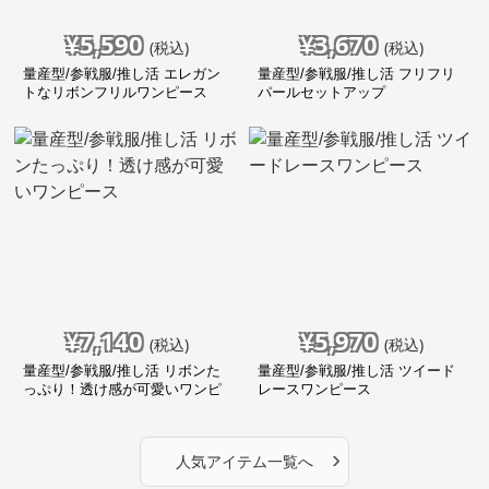
¥
5,590
¥
3,670
(税込)
(税込)
量産型/参戦服/推し活 エレガン
量産型/参戦服/推し活 フリフリ
トなリボンフリルワンピース
パールセットアップ
¥
7,140
¥
5,970
(税込)
(税込)
量産型/参戦服/推し活 リボンた
量産型/参戦服/推し活 ツイード
っぷり！透け感が可愛いワンピ
レースワンピース
ース
›
人気アイテム一覧へ