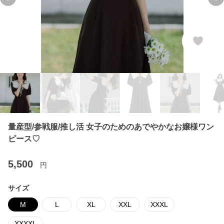
Previous slide
Ne
量産型/参戦服/推し活 女子のためのあでやかなお嬢様ワン
ピース♡
5,500
円
サイズ
M
L
XL
XXL
XXXL
XXXXL