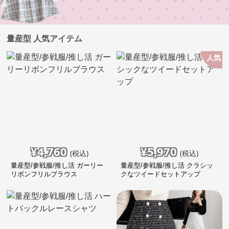
量産型 人気アイテム
人気
¥
4,760
¥
5,970
(税込)
(税込)
量産型/参戦服/推し活 ガーリー
量産型/参戦服/推し活 クラシッ
リボンフリルブラウス
クなツイードセットアップ