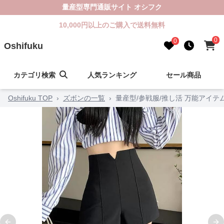
量産型専門通販サイト オシフク
10,000円以上のご購入で送料無料
0
0
Oshifuku
カテゴリ検索
人気ランキング
セール商品
Oshifuku TOP
›
ズボンの一覧
›
量産型/参戦服/推し活 万能アイ