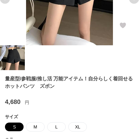
Previous slide
Ne
量産型/参戦服/推し活 万能アイテム！自分らしく着回せる
ホットパンツ ズボン
4,680
円
サイズ
S
M
L
XL