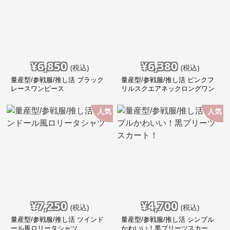
¥
6,850
¥
6,380
(税込)
(税込)
量産型/参戦服/推し活 ブラック
量産型/参戦服/推し活 ピンクフ
レースワンピース
リルスクエアネックロングワン
ピース
人気
人気
¥
7,250
¥
4,700
(税込)
(税込)
量産型/参戦服/推し活 ツインド
量産型/参戦服/推し活 シンプル
ール風ロリータシャツ
かわいい！黒プリーツスカー