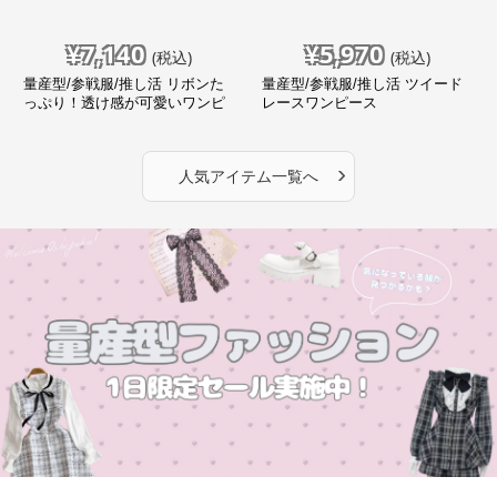
¥
7,140
¥
5,970
(税込)
(税込)
量産型/参戦服/推し活 リボンた
量産型/参戦服/推し活 ツイード
っぷり！透け感が可愛いワンピ
レースワンピース
ース
›
人気アイテム一覧へ