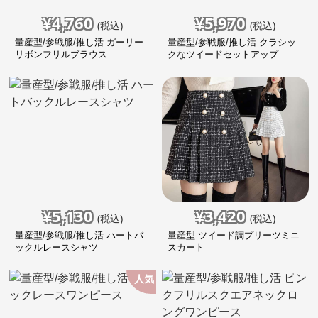
¥
4,760
¥
5,970
(税込)
(税込)
量産型/参戦服/推し活 ガーリー
量産型/参戦服/推し活 クラシッ
リボンフリルブラウス
クなツイードセットアップ
¥
5,130
¥
3,420
(税込)
(税込)
量産型/参戦服/推し活 ハートバ
量産型 ツイード調プリーツミニ
ックルレースシャツ
スカート
人気