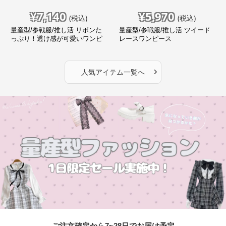
¥
7,140
¥
5,970
(税込)
(税込)
量産型/参戦服/推し活 リボンた
量産型/参戦服/推し活 ツイード
っぷり！透け感が可愛いワンピ
レースワンピース
ース
›
人気アイテム一覧へ
ご注文確定から7~28日でお届け予定