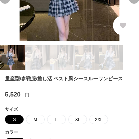
Previous slide
Ne
量産型/参戦服/推し活 ベスト風シースルーワンピース
5,520
円
サイズ
S
M
L
XL
2XL
カラー