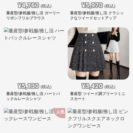
¥
4,760
¥
5,970
(税込)
(税込)
量産型/参戦服/推し活 ガーリー
量産型/参戦服/推し活 クラシッ
リボンフリルブラウス
クなツイードセットアップ
¥
5,130
¥
3,420
(税込)
(税込)
量産型/参戦服/推し活 ハートバ
量産型 ツイード調プリーツミニ
ックルレースシャツ
スカート
人気