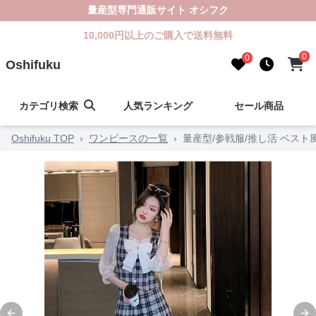
量産型専門通販サイト オシフク
10,000円以上のご購入で送料無料
0
0
Oshifuku
カテゴリ検索
人気ランキング
セール商品
Oshifuku TOP
›
ワンピースの一覧
›
量産型/参戦服/推し活 ベス