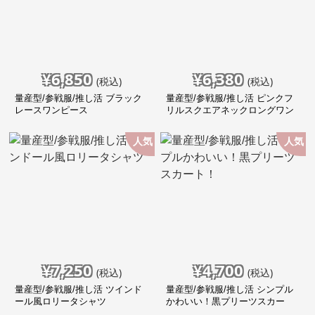
¥
6,850
¥
6,380
(税込)
(税込)
量産型/参戦服/推し活 ブラック
量産型/参戦服/推し活 ピンクフ
レースワンピース
リルスクエアネックロングワン
ピース
人気
人気
¥
7,250
¥
4,700
(税込)
(税込)
量産型/参戦服/推し活 ツインド
量産型/参戦服/推し活 シンプル
ール風ロリータシャツ
かわいい！黒プリーツスカー
ト！