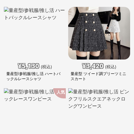
¥
5,130
¥
3,420
(税込)
(税込)
量産型/参戦服/推し活 ハートバ
量産型 ツイード調プリーツミニ
ックルレースシャツ
スカート
人気