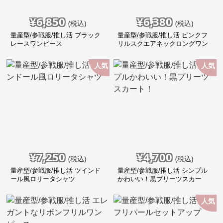
¥
6,850
¥
6,380
(税込)
(税込)
量産型/参戦服/推し活 ブラック
量産型/参戦服/推し活 ピンクフ
レースワンピース
リルスクエアネックロングワン
ピース
人気
人気
¥
7,250
¥
4,700
(税込)
(税込)
量産型/参戦服/推し活 ツインド
量産型/参戦服/推し活 シンプル
ール風ロリータシャツ
かわいい！黒プリーツスカー
ト！
人気