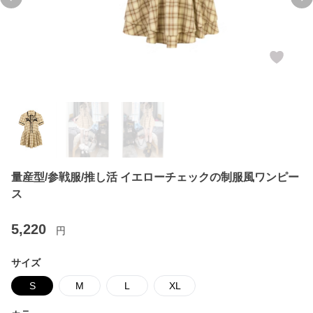
Previous slide
Ne
量産型/参戦服/推し活 イエローチェックの制服風ワンピー
ス
5,220
円
サイズ
S
M
L
XL