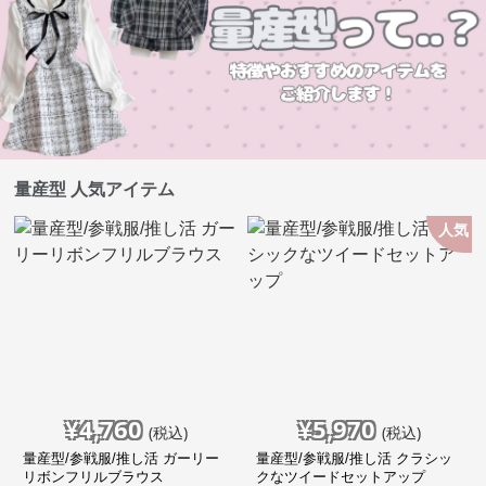
量産型 人気アイテム
人気
¥
4,760
¥
5,970
(税込)
(税込)
量産型/参戦服/推し活 ガーリー
量産型/参戦服/推し活 クラシッ
リボンフリルブラウス
クなツイードセットアップ