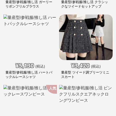
量産型/参戦服/推し活 ガーリー
量産型/参戦服/推し活 クラシッ
リボンフリルブラウス
クなツイードセットアップ
¥
5,130
¥
3,420
(税込)
(税込)
量産型/参戦服/推し活 ハートバ
量産型 ツイード調プリーツミニ
ックルレースシャツ
スカート
人気