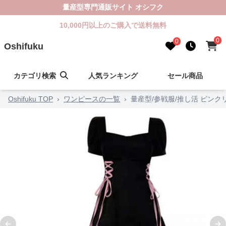
量産型専門通販サイト オシフク
10,000円以上のご購入で送料無料
0
0
Oshifuku
カテゴリ検索
人気ランキング
セール商品
Oshifuku TOP
›
ワンピースの一覧
›
量産型/参戦服/推し活 ピン