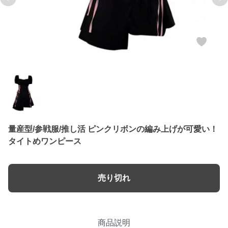
Previous slide
Ne
量産型/参戦服/推し活 ピンクリボンの編み上げが可愛い！
タイトめワンピース
売り切れ
商品説明