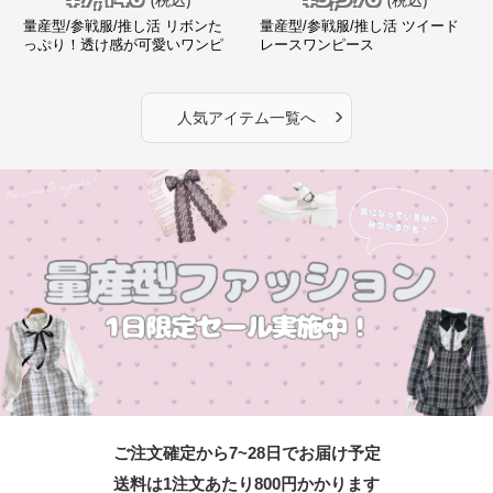
量産型/参戦服/推し活 リボンた
量産型/参戦服/推し活 ツイード
っぷり！透け感が可愛いワンピ
レースワンピース
ース
›
人気アイテム一覧へ
ご注文確定から7~28日でお届け予定
送料は1注文あたり
800
円かかります