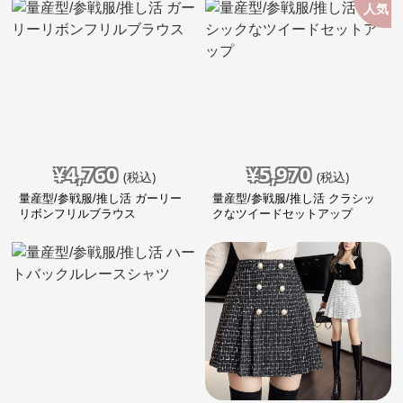
人気
¥
4,760
¥
5,970
(税込)
(税込)
量産型/参戦服/推し活 ガーリー
量産型/参戦服/推し活 クラシッ
リボンフリルブラウス
クなツイードセットアップ