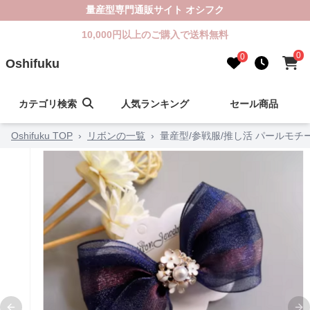
量産型専門通販サイト オシフク
10,000円以上のご購入で送料無料
0
0
Oshifuku
カテゴリ検索
人気ランキング
セール商品
Oshifuku TOP
›
リボンの一覧
›
量産型/参戦服/推し活 パールモ