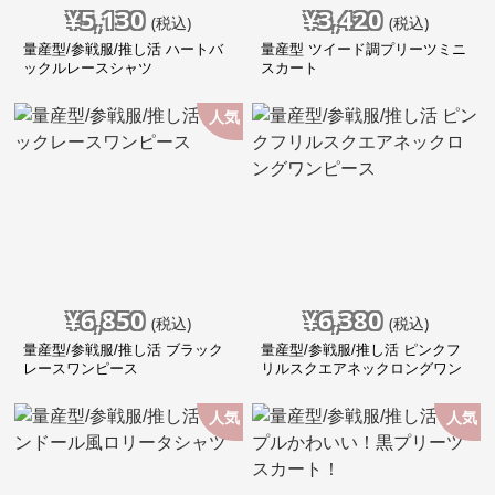
¥
5,130
¥
3,420
(税込)
(税込)
量産型/参戦服/推し活 ハートバ
量産型 ツイード調プリーツミニ
ックルレースシャツ
スカート
人気
¥
6,850
¥
6,380
(税込)
(税込)
量産型/参戦服/推し活 ブラック
量産型/参戦服/推し活 ピンクフ
レースワンピース
リルスクエアネックロングワン
ピース
人気
人気