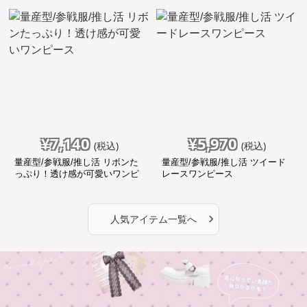
¥
7,140
¥
5,970
(税込)
(税込)
量産型/参戦服/推し活 リボンた
量産型/参戦服/推し活 ツイード
っぷり！透け感が可愛いワンピ
レースワンピース
ース
›
人気アイテム一覧へ