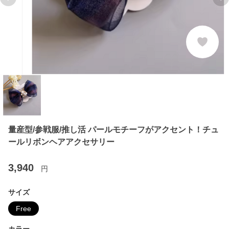
Previous slide
Ne
量産型/参戦服/推し活 パールモチーフがアクセント！チュ
ールリボンヘアアクセサリー
3,940
円
サイズ
Free