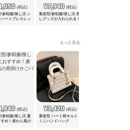
4,050
¥
7,940
¥
4,580
(税込)
(税込)
(税込)
/参戦服/推し活 シ
量産型/参戦服/推し活 推
量産型/参戦服/推し活 マ
ーハートブレスレッ
しグッズが入れられる！
ーブル柄の小さめリュッ
ンドリングセット
リュック
ク
もっと見る
4,840
¥
3,420
¥
2,740
(税込)
(税込)
(税込)
/参戦服/推し活 夏
量産型 ハート柄キルト
量産型 シンプルフラッ
すすめ！麦わら風の
ミニハンドバッグ
プミニショルダー
けかごバッグ