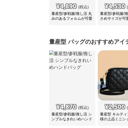
¥
4,890
¥
4,530
(税込)
量産型/参戦服/推し活 丸
量産型/参戦服/
みのあるフォルムが可愛
さめサイズが可
いリュック
ック
量産型
バッグ
のおすすめアイ
¥
4,870
¥
2,500
(税込)
量産型/参戦服/推し活 シ
量産型 キルティ
ンプルなきれいめハンド
様の上品ミニシ
バッグ