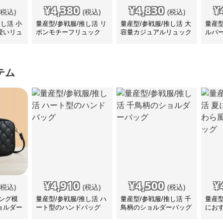
¥
4,380
¥
4,830
¥
(税込)
(税込)
(税込)
推し活 小
量産型/参戦服/推し活 リ
量産型/参戦服/推し活 大
量産型
愛いリュ
ボンモチーフリュック
容量カジュアルリュック
ルバ
トア
テム
¥
4,910
¥
4,500
¥
(税込)
(税込)
(税込)
ング模
量産型/参戦服/推し活 ハ
量産型/参戦服/推し活 千
量産型
ョルダー
ート型のハンドバッグ
鳥柄のショルダーバッグ
にお
肩掛