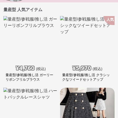
量産型 人気アイテム
人気
¥
4,760
¥
5,970
(税込)
(税込)
量産型/参戦服/推し活 ガーリー
量産型/参戦服/推し活 クラシッ
リボンフリルブラウス
クなツイードセットアップ