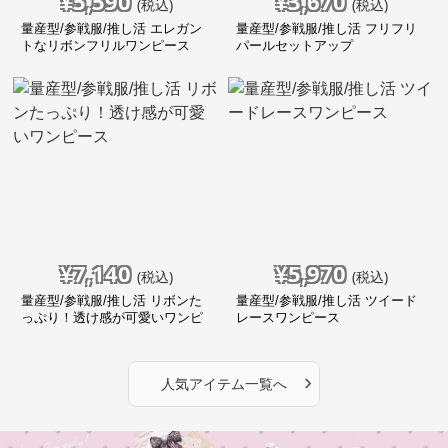
¥
5,590
¥
3,670
(税込)
(税込)
量産型/参戦服/推し活 エレガン
量産型/参戦服/推し活 フリフリ
トなリボンフリルワンピース
パールセットアップ
¥
7,140
¥
5,970
(税込)
(税込)
量産型/参戦服/推し活 リボンた
量産型/参戦服/推し活 ツイード
っぷり！透け感が可愛いワンピ
レースワンピース
ース
›
人気アイテム一覧へ