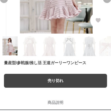
Previous slide
Ne
量産型/参戦服/推し活 王道ガーリーワンピース
売り切れ
商品説明