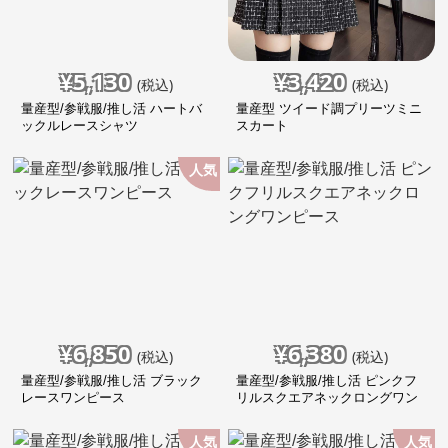
¥
5,130
¥
3,420
(税込)
(税込)
量産型/参戦服/推し活 ハートバ
量産型 ツイード調プリーツミニ
ックルレースシャツ
スカート
人気
¥
6,850
¥
6,380
(税込)
(税込)
量産型/参戦服/推し活 ブラック
量産型/参戦服/推し活 ピンクフ
レースワンピース
リルスクエアネックロングワン
ピース
人気
人気