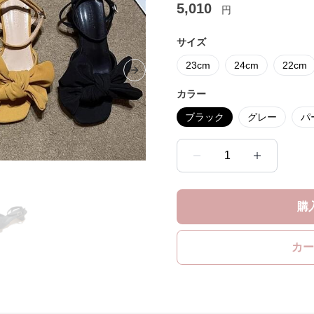
5,010
円
サイズ
23cm
24cm
22cm
Next slide
カラー
ブラック
グレー
パ
1
購
カー