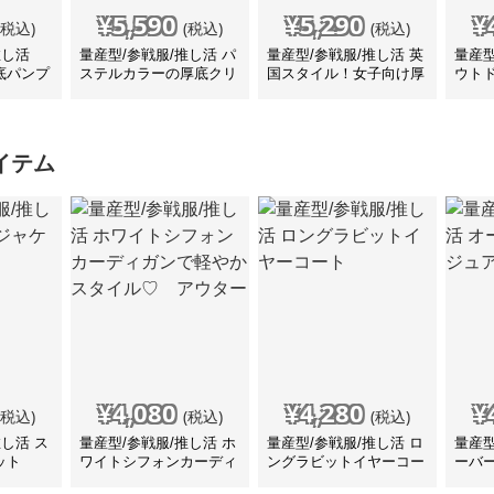
¥
5,590
¥
5,290
¥
(税込)
(税込)
(税込)
推し活
量産型/参戦服/推し活 パ
量産型/参戦服/推し活 英
量産型
底パンプ
ステルカラーの厚底クリ
国スタイル！女子向け厚
ウト
アスニーカー
めローファー♡ 靴
スポ
ニー
イテム
¥
4,080
¥
4,280
¥
(税込)
(税込)
(税込)
推し活 ス
量産型/参戦服/推し活 ホ
量産型/参戦服/推し活 ロ
量産型
ット
ワイトシフォンカーディ
ングラビットイヤーコー
ーバ
ガンで軽やかスタイル
ト
コー