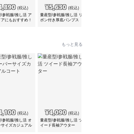
4,890
¥
5,630
¥
4,380
(税込)
(税込)
(税込)
/参戦服/推し活 ア
量産型/参戦服/推し活 リ
量産型/参戦服/推し活
ドアにもおすすめ！
ボン付き厚底パンプス
靴 シンプルな厚底パン
ーティーメッシュス
プス
カー
もっと見る
4,100
¥
4,090
¥
5,890
(税込)
(税込)
(税込)
/参戦服/推し活 オ
量産型/参戦服/推し活 ツ
量産型 クチュール リボ
ーサイズカジュアル
イード長袖アウター
ン コート
ト