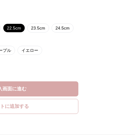
22.5cm
23.5cm
24.5cm
ープル
イエロー
入画面に進む
トに追加する