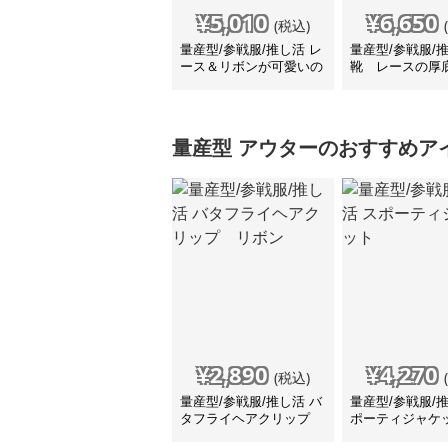
¥
5,010
¥
6,650
(税込)
量産型/参戦服/推し活 レ
量産型/参戦服/
ース＆リボンが可愛いの
靴 レースの厚
厚底スニーカー
ス
量産型
アウター
のおすすめア
¥
2,890
¥
4,270
(税込)
量産型/参戦服/推し活 バ
量産型/参戦服/
タフライヘアクリップ
ポーティジャケ
リボン