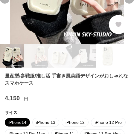
Previous slide
Ne
量産型/参戦服/推し活 手書き風英語デザインがおしゃれな
スマホケース
4,150
円
サイズ
iPhone14
iPhone 13
iPhone 12
iPhone 12 Pro
iPhone 12 Pro Max
iPhone 11
iPhone 11 Pro Max