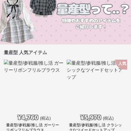
量産型 人気アイテム
人気
¥
4,760
¥
5,970
(税込)
(税込)
量産型/参戦服/推し活 ガーリー
量産型/参戦服/推し活 クラシッ
リボンフリルブラウス
クなツイードセットアップ