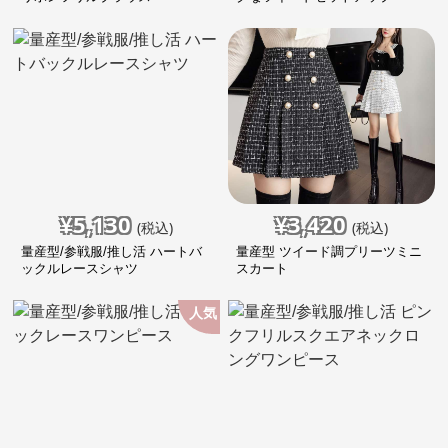
¥
5,130
¥
3,420
(税込)
(税込)
量産型/参戦服/推し活 ハートバ
量産型 ツイード調プリーツミニ
ックルレースシャツ
スカート
人気