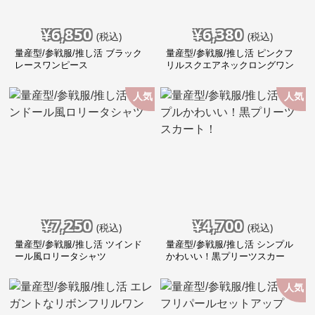
¥
6,850
¥
6,380
(税込)
(税込)
量産型/参戦服/推し活 ブラック
量産型/参戦服/推し活 ピンクフ
レースワンピース
リルスクエアネックロングワン
ピース
人気
人気
¥
7,250
¥
4,700
(税込)
(税込)
量産型/参戦服/推し活 ツインド
量産型/参戦服/推し活 シンプル
ール風ロリータシャツ
かわいい！黒プリーツスカー
ト！
人気