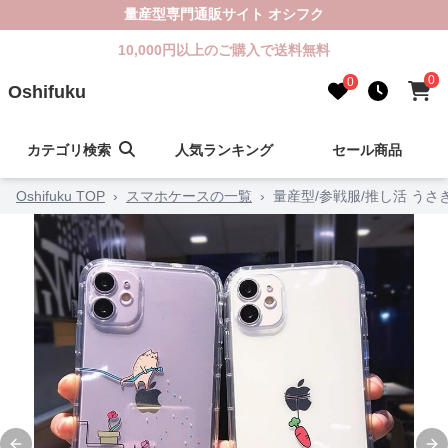
量産型専門通販サイト オシフク
10,000円以上のご購入で送料無料
0
0
Oshifuku
カテゴリ検索
人気ランキング
セール商品
Oshifuku TOP
›
スマホケースの一覧
›
量産型/参戦服/推し活 うさ