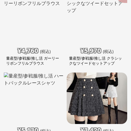
¥
4,760
¥
5,970
(税込)
(税込)
量産型/参戦服/推し活 ガーリー
量産型/参戦服/推し活 クラシッ
リボンフリルブラウス
クなツイードセットアップ
¥
5,130
¥
3,420
(税込)
(税込)