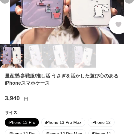
Previous slide
Ne
量産型/参戦服/推し活 うさぎを活かした遊び心のある
iPhoneスマホケース
3,940
円
サイズ
iPhone 13 Pro
iPhone 13 Pro Max
iPhone 12
iPhone 12 Pro
iPhone 12 Pro Max
iPhone 11