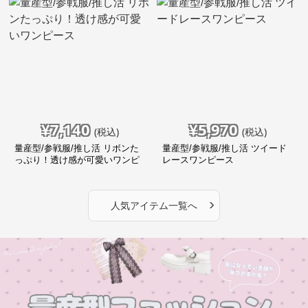
¥
7,140
¥
5,970
(税込)
(税込)
量産型/参戦服/推し活 リボンた
量産型/参戦服/推し活 ツイード
っぷり！透け感が可愛いワンピ
レースワンピース
ース
›
人気アイテム一覧へ