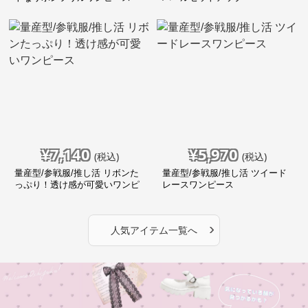
¥
7,140
¥
5,970
(税込)
(税込)
量産型/参戦服/推し活 リボンた
量産型/参戦服/推し活 ツイード
っぷり！透け感が可愛いワンピ
レースワンピース
ース
›
人気アイテム一覧へ