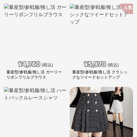
人気
¥
4,760
¥
5,970
(税込)
(税込)
量産型/参戦服/推し活 ガーリー
量産型/参戦服/推し活 クラシッ
リボンフリルブラウス
クなツイードセットアップ