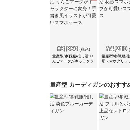
¥
3,860
¥
4,210
(税込)
量産型/参戦服/推し活 り
量産型/参戦服/
んごマークがキャラクタ
形スマホグリッ
ーに変身！手書き風イラ
いスマホケース
ストが可愛いスマホケー
ス
量産型
カーディガン
のおすす