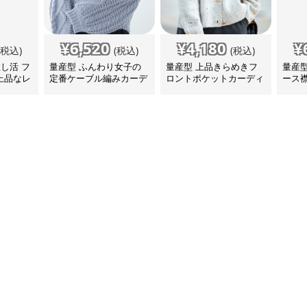
¥
6,520
¥
4,180
¥
(税込)
(税込)
(税込)
推し活 フ
量産型 ふんわり女子の
量産型 上品きらめきフ
量産型
上品なレ
定番ケーブル編みカーデ
ロントポケットカーディ
ース
ン
ィガン
ガン
ディ