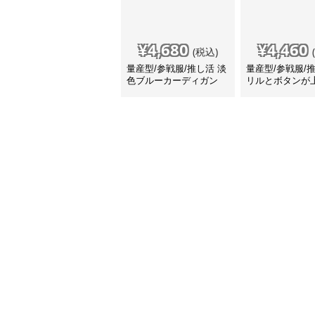
¥
4,680
¥
4,460
(税込)
量産型/参戦服/推し活 淡
量産型/参戦服/
色ブルーカーディガン
リルとボタンが
トロカーディガ