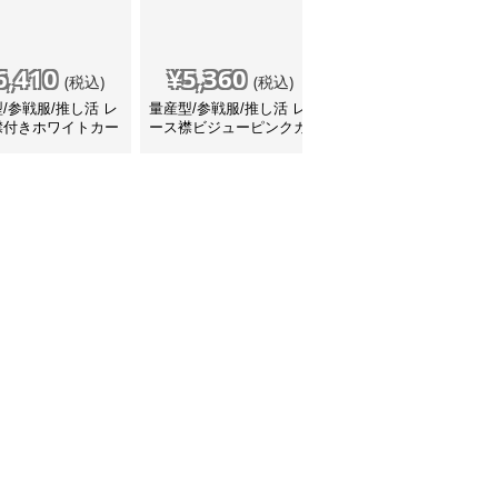
6,410
¥
5,360
¥
5,910
(税込)
(税込)
(税込)
/参戦服/推し活 レ
量産型/参戦服/推し活 レ
量産型/参戦服/推し活 セ
襟付きホワイトカー
ース襟ビジューピンクカ
ーターカーディガン
ガン
ーディガン