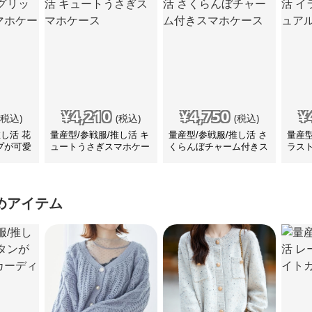
¥
4,210
¥
4,750
¥
(税込)
(税込)
(税込)
推し活 花
量産型/参戦服/推し活 キ
量産型/参戦服/推し活 さ
量産型
プが可愛
ュートうさぎスマホケー
くらんぼチャーム付きス
ラス
ス
マホケース
マホ
めアイテム