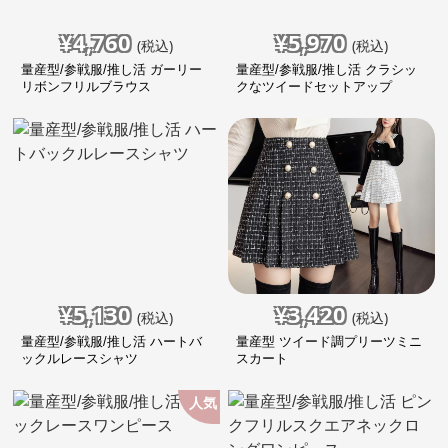
¥
4,760
¥
5,970
(税込)
(税込)
量産型/参戦服/推し活 ガーリー
量産型/参戦服/推し活 クラシッ
リボンフリルブラウス
クなツイードセットアップ
¥
5,130
¥
3,420
(税込)
(税込)
量産型/参戦服/推し活 ハートバ
量産型 ツイード調プリーツミニ
ックルレースシャツ
スカート
人気