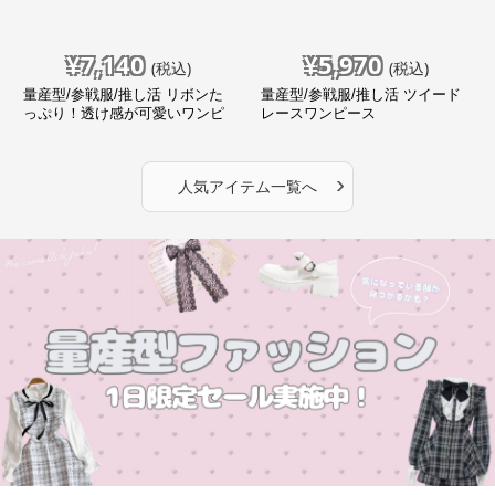
¥
7,140
¥
5,970
(税込)
(税込)
量産型/参戦服/推し活 リボンた
量産型/参戦服/推し活 ツイード
っぷり！透け感が可愛いワンピ
レースワンピース
ース
›
人気アイテム一覧へ