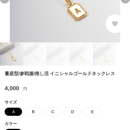
Previous slide
Ne
量産型/参戦服/推し活 イニシャルゴールドネックレス
4,000
円
サイズ
A
B
C
D
E
カラー