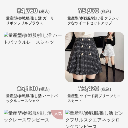
¥
4,760
¥
5,970
(税込)
(税込)
量産型/参戦服/推し活 ガーリー
量産型/参戦服/推し活 クラシッ
リボンフリルブラウス
クなツイードセットアップ
¥
5,130
¥
3,420
(税込)
(税込)
量産型/参戦服/推し活 ハートバ
量産型 ツイード調プリーツミニ
ックルレースシャツ
スカート
人気