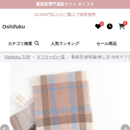
量産型専門通販サイト オシフク
10,000円以上のご購入で送料無料
0
0
Oshifuku
カテゴリ検索
人気ランキング
セール商品
Oshifuku TOP
›
マフラーの一覧
›
量産型/参戦服/推し活 淡色マフ