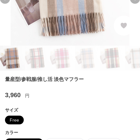
Previous slide
Ne
量産型/参戦服/推し活 淡色マフラー
3,960
円
サイズ
Free
カラー