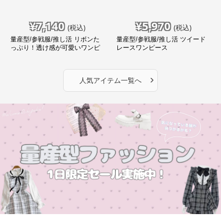
¥
7,140
¥
5,970
(税込)
(税込)
量産型/参戦服/推し活 リボンた
量産型/参戦服/推し活 ツイード
っぷり！透け感が可愛いワンピ
レースワンピース
ース
›
人気アイテム一覧へ