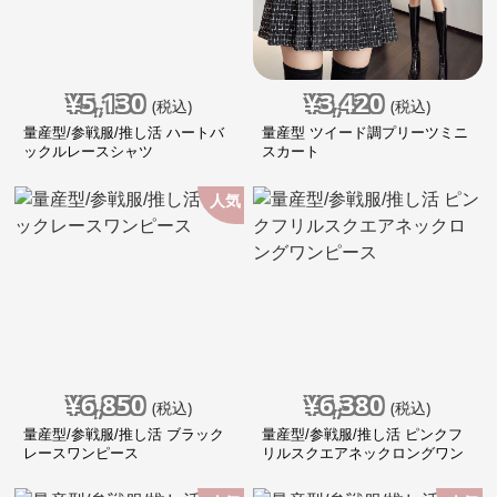
¥
5,130
¥
3,420
(税込)
(税込)
量産型/参戦服/推し活 ハートバ
量産型 ツイード調プリーツミニ
ックルレースシャツ
スカート
人気
¥
6,850
¥
6,380
(税込)
(税込)
量産型/参戦服/推し活 ブラック
量産型/参戦服/推し活 ピンクフ
レースワンピース
リルスクエアネックロングワン
ピース