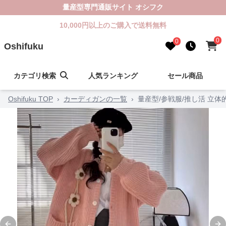
量産型専門通販サイト オシフク
10,000円以上のご購入で送料無料
0
0
Oshifuku
カテゴリ検索
人気ランキング
セール商品
Oshifuku TOP
›
カーディガンの一覧
›
量産型/参戦服/推し活 立