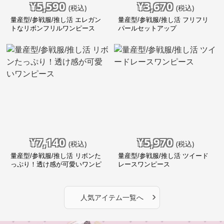
¥
5,590
¥
3,670
(税込)
(税込)
量産型/参戦服/推し活 エレガン
量産型/参戦服/推し活 フリフリ
トなリボンフリルワンピース
パールセットアップ
¥
7,140
¥
5,970
(税込)
(税込)
量産型/参戦服/推し活 リボンた
量産型/参戦服/推し活 ツイード
っぷり！透け感が可愛いワンピ
レースワンピース
ース
›
人気アイテム一覧へ