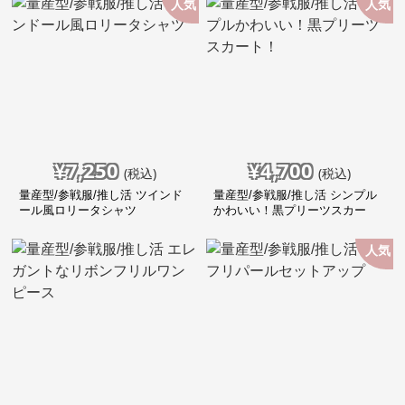
人気
人気
¥
7,250
¥
4,700
(税込)
(税込)
量産型/参戦服/推し活 ツインド
量産型/参戦服/推し活 シンプル
ール風ロリータシャツ
かわいい！黒プリーツスカー
ト！
人気