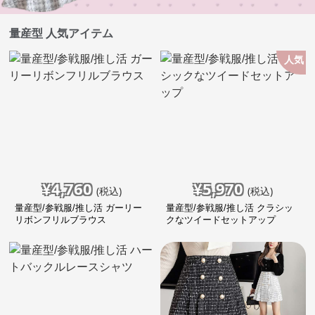
量産型 人気アイテム
人気
¥
4,760
¥
5,970
(税込)
(税込)
量産型/参戦服/推し活 ガーリー
量産型/参戦服/推し活 クラシッ
リボンフリルブラウス
クなツイードセットアップ