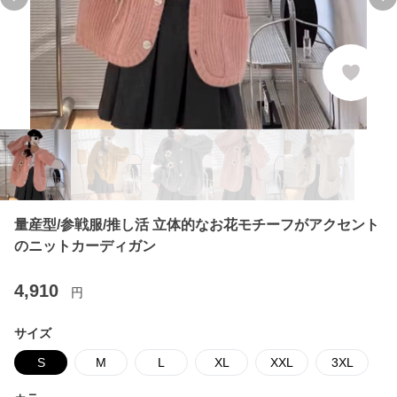
Previous slide
Ne
量産型/参戦服/推し活 立体的なお花モチーフがアクセント
のニットカーディガン
4,910
円
サイズ
S
M
L
XL
XXL
3XL