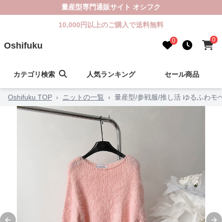
量産型専門通販サイト オシフク
10,000円以上のご購入で送料無料
0
0
Oshifuku
カテゴリ検索
人気ランキング
セール商品
Oshifuku TOP
›
ニットの一覧
›
量産型/参戦服/推し活 ゆるふわ