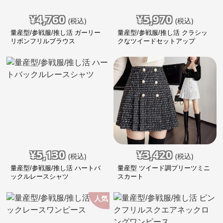
¥
4,760
¥
5,970
(税込)
(税込)
量産型/参戦服/推し活 ガーリー
量産型/参戦服/推し活 クラシッ
リボンフリルブラウス
クなツイードセットアップ
¥
5,130
¥
3,420
(税込)
(税込)
量産型/参戦服/推し活 ハートバ
量産型 ツイード調プリーツミニ
ックルレースシャツ
スカート
人気