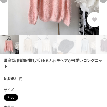
Previous slide
Ne
量産型/参戦服/推し活 ゆるふわモヘアが可愛いロングニッ
ト
5,090
円
サイズ
Free