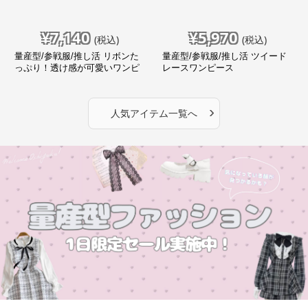
¥
7,140
¥
5,970
(税込)
(税込)
量産型/参戦服/推し活 リボンた
量産型/参戦服/推し活 ツイード
っぷり！透け感が可愛いワンピ
レースワンピース
ース
›
人気アイテム一覧へ