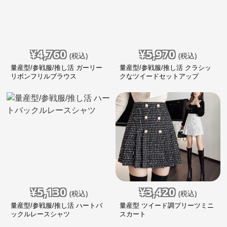
¥
4,760
¥
5,970
(税込)
(税込)
量産型/参戦服/推し活 ガーリー
量産型/参戦服/推し活 クラシッ
リボンフリルブラウス
クなツイードセットアップ
¥
5,130
¥
3,420
(税込)
(税込)
量産型/参戦服/推し活 ハートバ
量産型 ツイード調プリーツミニ
ックルレースシャツ
スカート