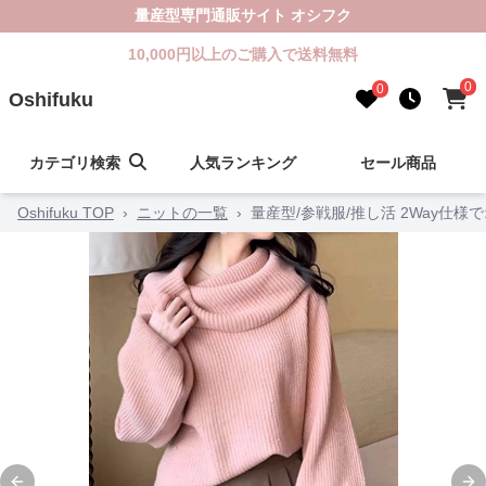
量産型専門通販サイト オシフク
10,000円以上のご購入で送料無料
0
0
Oshifuku
カテゴリ検索
人気ランキング
セール商品
Oshifuku TOP
›
ニットの一覧
›
量産型/参戦服/推し活 2Way仕