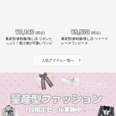
¥
7,140
¥
5,970
(税込)
(税込)
量産型/参戦服/推し活 リボンた
量産型/参戦服/推し活 ツイード
っぷり！透け感が可愛いワンピ
レースワンピース
ース
›
人気アイテム一覧へ