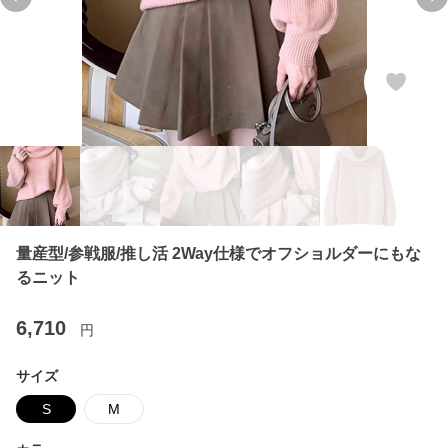
Previous slide
Ne
量産型/参戦服/推し活 2Way仕様でオフショルダーにもな
るニット
6,710
円
サイズ
S
M