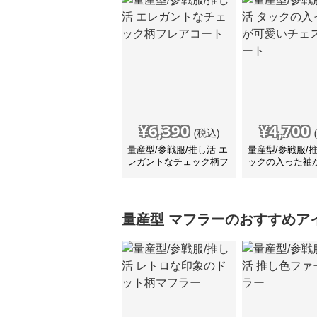
¥
6,390
¥
4,700
(税込)
量産型/参戦服/推し活 エ
量産型/参戦服/
レガントなチェック柄フ
ックの入った袖
レアコート
チェスターコー
量産型
マフラー
のおすすめア