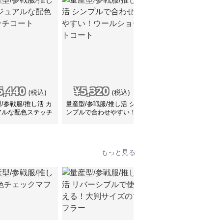
5,440
¥
5,320
¥
7,120
(税込)
(税込)
(税込)
/参戦服/推し活 カ
量産型/参戦服/推し活 シ
量産型/参戦服/推し活 定
アルな配色ステッチ
ンプルで合わせやすい！
番ロングチェスターコー
ト
ウールショートコート
ト
もっと見る