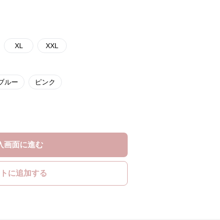
XL
XXL
ブルー
ピンク
入画面に進む
トに追加する