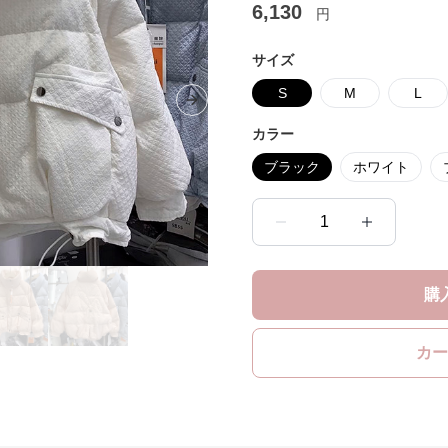
6,130
円
サイズ
S
M
L
Next slide
カラー
ブラック
ホワイト
1
購
カー