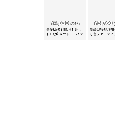
¥
4,830
¥
3,760
(税込)
量産型/参戦服/推し活 レ
量産型/参戦服/
トロな印象のドット柄マ
し色ファーマフ
フラー