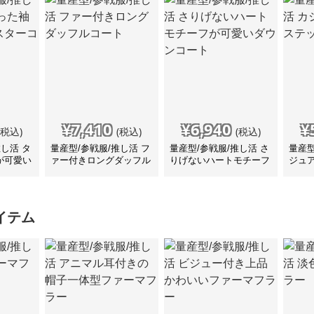
¥
7,410
¥
6,940
¥
(税込)
(税込)
(税込)
推し活 タ
量産型/参戦服/推し活 フ
量産型/参戦服/推し活 さ
量産型
が可愛い
ァー付きロングダッフル
りげないハートモチーフ
ジュ
ト
コート
が可愛いダウンコート
コー
イテム