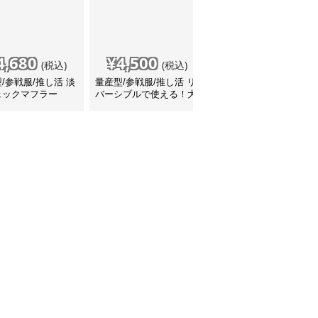
4,680
¥
4,500
¥
4,810
(税込)
(税込)
(税込)
/参戦服/推し活 淡
量産型/参戦服/推し活 リ
量産型/参戦服/推し活 チ
ェックマフラー
バーシブルで使える！大
ェック＆ハート柄がキュ
判サイズのマフラー
ートなマフラー