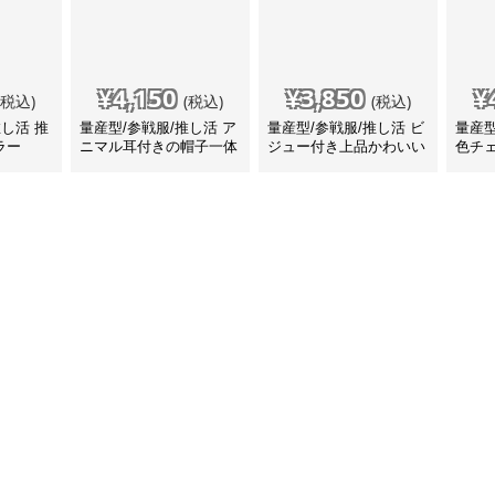
¥
4,150
¥
3,850
¥
(税込)
(税込)
(税込)
推し活 推
量産型/参戦服/推し活 ア
量産型/参戦服/推し活 ビ
量産型
ラー
ニマル耳付きの帽子一体
ジュー付き上品かわいい
色チ
型ファーマフラー
ファーマフラー