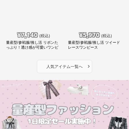
¥
7,140
¥
5,970
(税込)
(税込)
量産型/参戦服/推し活 リボンた
量産型/参戦服/推し活 ツイード
っぷり！透け感が可愛いワンピ
レースワンピース
ース
›
人気アイテム一覧へ