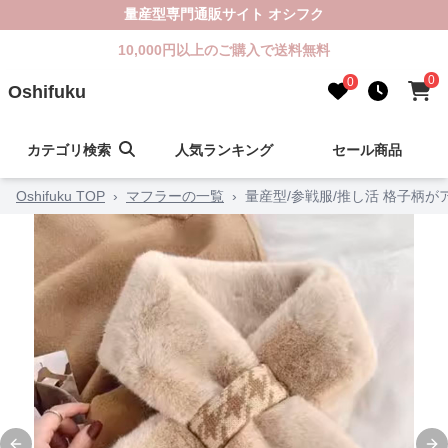
量産型専門通販サイト オシフク
10,000円以上のご購入で送料無料
0
0
Oshifuku
カテゴリ検索
人気ランキング
セール商品
Oshifuku TOP
›
マフラーの一覧
›
量産型/参戦服/推し活 格子柄