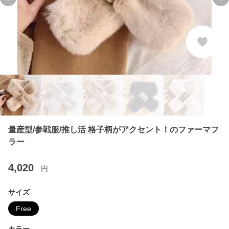
Previous slide
Ne
量産型/参戦服/推し活 格子柄がアクセント！のファーマフ
ラー
4,020
円
サイズ
Free