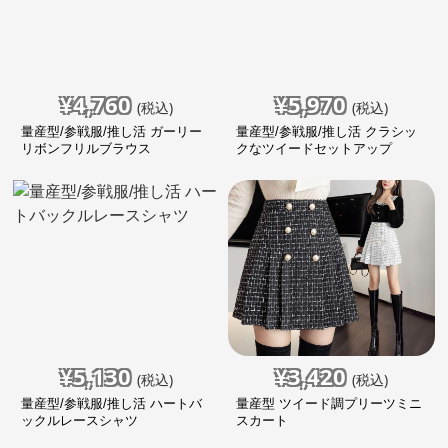
¥
4,760
¥
5,970
(税込)
(税込)
量産型/参戦服/推し活 ガーリー
量産型/参戦服/推し活 クラシッ
リボンフリルブラウス
クなツイードセットアップ
¥
5,130
¥
3,420
(税込)
(税込)
量産型/参戦服/推し活 ハートバ
量産型 ツイード調プリーツミニ
ックルレースシャツ
スカート