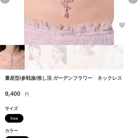
Previous slide
Ne
量産型/参戦服/推し活 ガーデンフラワー ネックレス
9,400
円
サイズ
free
カラー