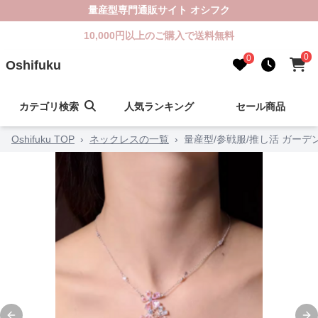
量産型専門通販サイト オシフク
10,000円以上のご購入で送料無料
0
0
Oshifuku
カテゴリ検索
人気ランキング
セール商品
Oshifuku TOP
›
ネックレスの一覧
›
量産型/参戦服/推し活 ガー