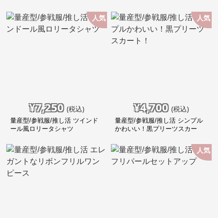
ピース
人気
人気
¥
7,250
¥
4,700
(税込)
(税込)
量産型/参戦服/推し活 ツインド
量産型/参戦服/推し活 シンプル
ール風ロリータシャツ
かわいい！黒プリーツスカー
ト！
人気