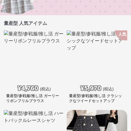
量産型 人気アイテム
人気
¥
4,760
¥
5,970
(税込)
(税込)
量産型/参戦服/推し活 ガーリー
量産型/参戦服/推し活 クラシッ
リボンフリルブラウス
クなツイードセットアップ