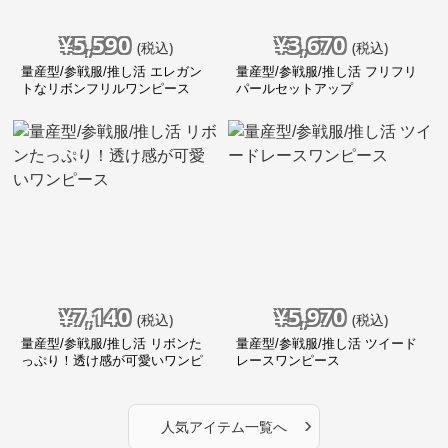
¥
5,590
¥
3,670
(税込)
(税込)
量産型/参戦服/推し活 エレガン
量産型/参戦服/推し活 フリフリ
トなリボンフリルワンピース
パールセットアップ
¥
7,140
¥
5,970
(税込)
(税込)
量産型/参戦服/推し活 リボンた
量産型/参戦服/推し活 ツイード
っぷり！透け感が可愛いワンピ
レースワンピース
ース
›
人気アイテム一覧へ