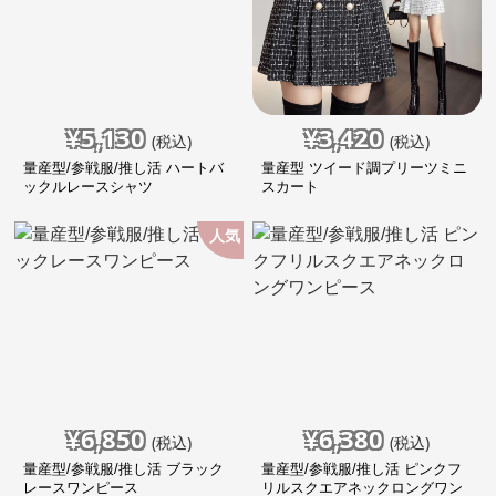
¥
5,130
¥
3,420
(税込)
(税込)
量産型/参戦服/推し活 ハートバ
量産型 ツイード調プリーツミニ
ックルレースシャツ
スカート
人気
¥
6,850
¥
6,380
(税込)
(税込)
量産型/参戦服/推し活 ブラック
量産型/参戦服/推し活 ピンクフ
レースワンピース
リルスクエアネックロングワン