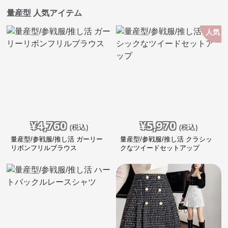
量産型 人気アイテム
人気
¥
4,760
¥
5,970
(税込)
(税込)
量産型/参戦服/推し活 ガーリー
量産型/参戦服/推し活 クラシッ
リボンフリルブラウス
クなツイードセットアップ