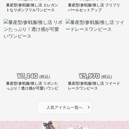
量産型/参戦服/推し活 エレガン
量産型/参戦服/推し活 フリフリ
トなリボンフリルワンピース
パールセットアップ
¥
7,140
¥
5,970
(税込)
(税込)
量産型/参戦服/推し活 リボンた
量産型/参戦服/推し活 ツイード
っぷり！透け感が可愛いワンピ
レースワンピース
ース
›
人気アイテム一覧へ