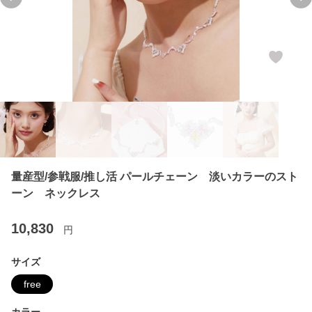
Previous slide
Ne
量産型/参戦服/推し活 パールチェーン 淡いカラーのスト
ーン ネックレス
10,830
円
サイズ
free