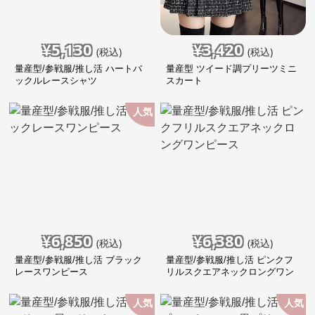
¥
5,130
¥
3,420
(税込)
(税込)
量産型/参戦服/推し活 ハートバ
量産型 ツイード調プリーツミニ
ックルレースシャツ
スカート
人気
¥
6,850
¥
6,380
(税込)
(税込)
量産型/参戦服/推し活 ブラック
量産型/参戦服/推し活 ピンクフ
レースワンピース
リルスクエアネックロングワン
ピース
人気
人気