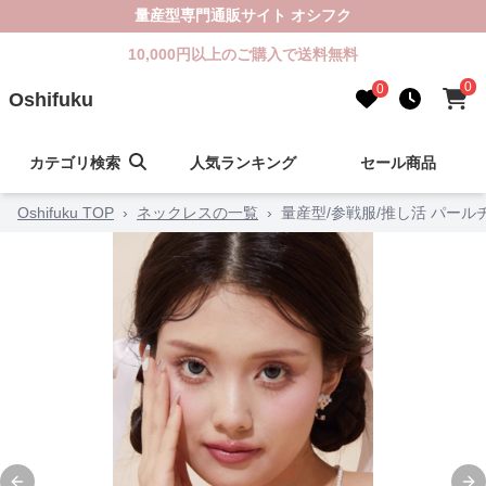
量産型専門通販サイト オシフク
10,000円以上のご購入で送料無料
0
0
Oshifuku
カテゴリ検索
人気ランキング
セール商品
Oshifuku TOP
›
ネックレスの一覧
›
量産型/参戦服/推し活 パー