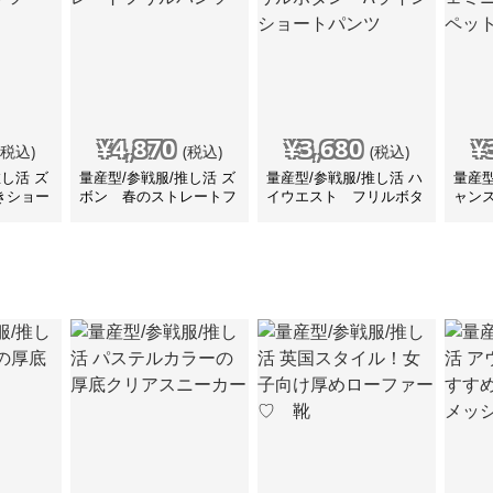
¥
4,870
¥
3,680
¥
(税込)
(税込)
(税込)
推し活 ズ
量産型/参戦服/推し活 ズ
量産型/参戦服/推し活 ハ
量産型
きショー
ボン 春のストレートフ
イウエスト フリルボタ
ャン
リルパンツ
ン Aラインショートパ
ショ
ンツ