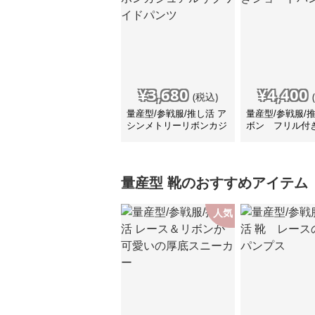
¥
3,680
¥
4,400
(税込)
量産型/参戦服/推し活 ア
量産型/参戦服/
シンメトリーリボンカジ
ボン フリル付
ュアルリブワイドパンツ
トパンツ
量産型
靴
のおすすめアイテム
人気