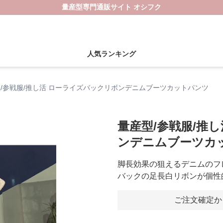
量産型専門通販サイト オシフク
人気ランキング
/参戦服/推し活 ローライズバックリボンデニムブーツカットパンツ
量産型/参戦服/推
ンデニムブーツカ
脚長効果の狙えるデニムのフ
バックの足長白リボンが個性
ご注文確定か