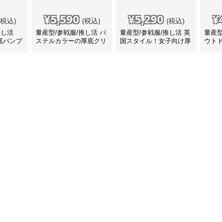
¥
5,590
¥
5,290
¥
(税込)
(税込)
(税込)
推し活
量産型/参戦服/推し活 パ
量産型/参戦服/推し活 英
量産型
底パンプ
ステルカラーの厚底クリ
国スタイル！女子向け厚
ウト
アスニーカー
めローファー♡ 靴
スポ
ニー