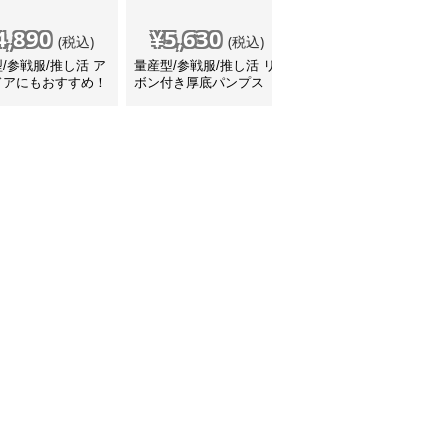
4,890
¥
5,630
¥
4,380
(税込)
(税込)
(税込)
/参戦服/推し活 ア
量産型/参戦服/推し活 リ
量産型/参戦服/推し活
ドアにもおすすめ！
ボン付き厚底パンプス
靴 シンプルな厚底パン
ーティーメッシュス
プス
カー