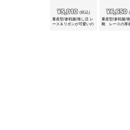
¥
5,010
¥
6,650
(税込)
量産型/参戦服/推し活 レ
量産型/参戦服/
ース＆リボンが可愛いの
靴 レースの厚
厚底スニーカー
ス