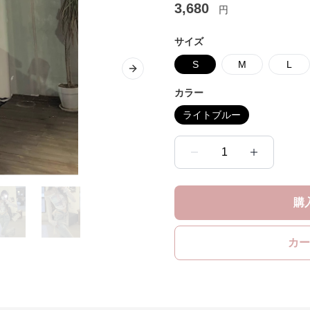
3,680
円
サイズ
S
M
L
Next slide
カラー
ライトブルー
1
購
カー