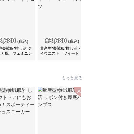
3,680
¥
3,680
¥
3,680
(税込)
(税込)
(税込)
/参戦服/推し活 ジ
量産型/参戦服/推し活 ハ
量産型/参戦服/推し活 モ
スカ風 フェミニン
イウエスト ツイード
ノトーン ラメ入り シ
ートサロペット
ショートパンツ
ルバーチェーン ショー
トパンツ
もっと見る
人気