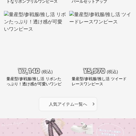
トなリボンフリルワンピース
パールセットアップ
¥
7,140
¥
5,970
(税込)
(税込)
量産型/参戦服/推し活 リボンた
量産型/参戦服/推し活 ツイード
っぷり！透け感が可愛いワンピ
レースワンピース
ース
›
人気アイテム一覧へ