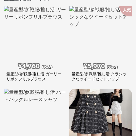
人気
¥
4,760
¥
5,970
(税込)
(税込)
量産型/参戦服/推し活 ガーリー
量産型/参戦服/推し活 クラシッ
リボンフリルブラウス
クなツイードセットアップ