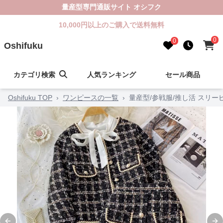
量産型専門通販サイト オシフク
10,000円以上のご購入で送料無料
0
0
Oshifuku
カテゴリ検索
人気ランキング
セール商品
Oshifuku TOP
›
ワンピースの一覧
›
量産型/参戦服/推し活 スリー