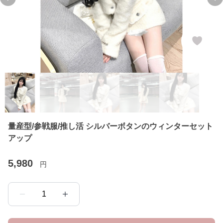
Previous slide
Ne
量産型/参戦服/推し活 シルバーボタンのウィンターセット
アップ
5,980
円
1