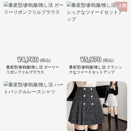
人気
¥
4,760
¥
5,970
(税込)
(税込)
量産型/参戦服/推し活 ガーリー
量産型/参戦服/推し活 クラシッ
リボンフリルブラウス
クなツイードセットアップ