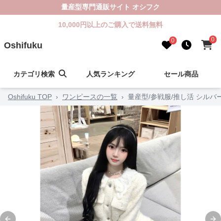
量産型専門通販サイト オシフク
10,000円以上のご購入で送料無料
0
0
Oshifuku
カテゴリ検索
人気ランキング
セール商品
Oshifuku TOP
›
ワンピースの一覧
›
量産型/参戦服/推し活 シル