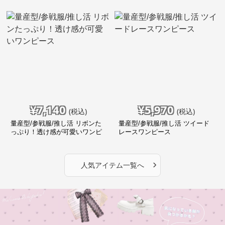
¥
7,140
¥
5,970
(税込)
(税込)
量産型/参戦服/推し活 リボンた
量産型/参戦服/推し活 ツイード
っぷり！透け感が可愛いワンピ
レースワンピース
ース
›
人気アイテム一覧へ