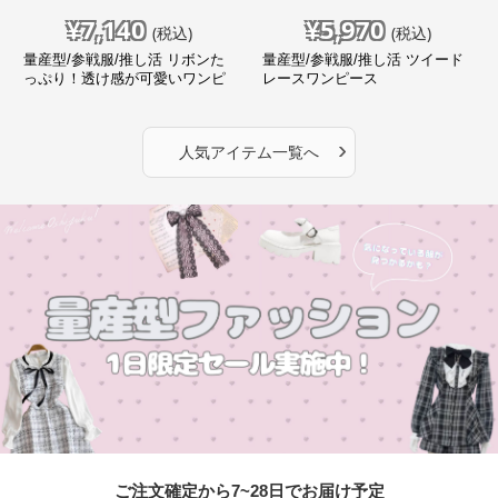
¥
7,140
¥
5,970
(税込)
(税込)
量産型/参戦服/推し活 リボンた
量産型/参戦服/推し活 ツイード
っぷり！透け感が可愛いワンピ
レースワンピース
ース
›
人気アイテム一覧へ
ご注文確定から7~28日でお届け予定