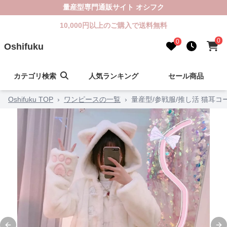
量産型専門通販サイト オシフク
10,000円以上のご購入で送料無料
0
0
Oshifuku
カテゴリ検索
人気ランキング
セール商品
Oshifuku TOP
›
ワンピースの一覧
›
量産型/参戦服/推し活 猫耳コ