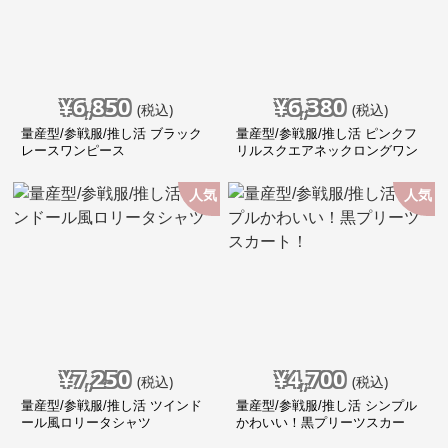
¥
6,850
¥
6,380
(税込)
(税込)
量産型/参戦服/推し活 ブラック
量産型/参戦服/推し活 ピンクフ
レースワンピース
リルスクエアネックロングワン
ピース
人気
人気
¥
7,250
¥
4,700
(税込)
(税込)
量産型/参戦服/推し活 ツインド
量産型/参戦服/推し活 シンプル
ール風ロリータシャツ
かわいい！黒プリーツスカー
ト！