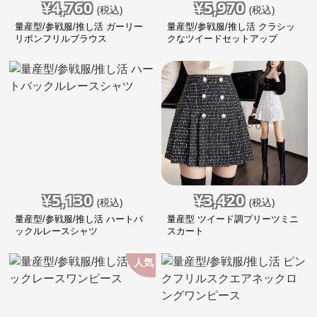
¥
4,760
¥
5,970
(税込)
(税込)
量産型/参戦服/推し活 ガーリー
量産型/参戦服/推し活 クラシッ
リボンフリルブラウス
クなツイードセットアップ
¥
5,130
¥
3,420
(税込)
(税込)
量産型/参戦服/推し活 ハートバ
量産型 ツイード調プリーツミニ
ックルレースシャツ
スカート
人気