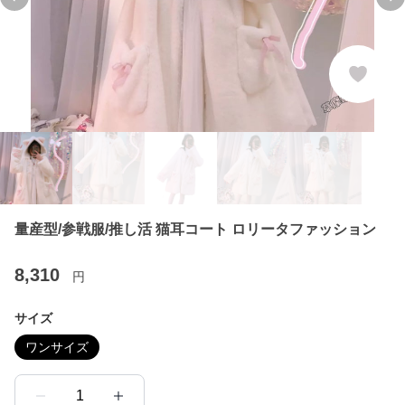
Previous slide
Ne
量産型/参戦服/推し活 猫耳コート ロリータファッション
8,310
円
サイズ
ワンサイズ
1