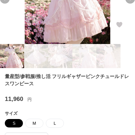
Previous slide
Ne
量産型/参戦服/推し活 フリルギャザーピンクチュールドレ
スワンピース
11,960
円
サイズ
S
M
L