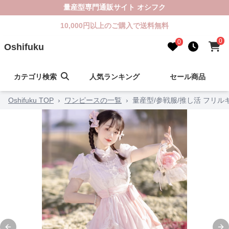
量産型専門通販サイト オシフク
10,000円以上のご購入で送料無料
0
0
Oshifuku
カテゴリ検索
人気ランキング
セール商品
Oshifuku TOP
›
ワンピースの一覧
›
量産型/参戦服/推し活 フリ