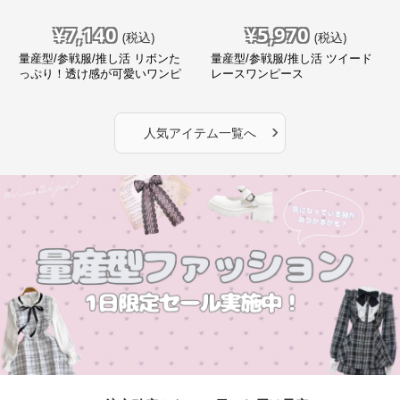
¥
7,140
¥
5,970
(税込)
(税込)
量産型/参戦服/推し活 リボンた
量産型/参戦服/推し活 ツイード
っぷり！透け感が可愛いワンピ
レースワンピース
ース
›
人気アイテム一覧へ