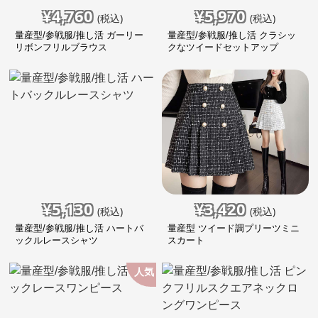
¥
4,760
¥
5,970
(税込)
(税込)
量産型/参戦服/推し活 ガーリー
量産型/参戦服/推し活 クラシッ
リボンフリルブラウス
クなツイードセットアップ
¥
5,130
¥
3,420
(税込)
(税込)
量産型/参戦服/推し活 ハートバ
量産型 ツイード調プリーツミニ
ックルレースシャツ
スカート
人気