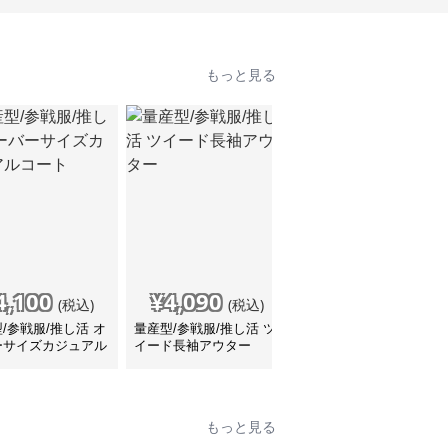
もっと見る
4,100
¥
4,090
¥
5,890
(税込)
(税込)
(税込)
/参戦服/推し活 オ
量産型/参戦服/推し活 ツ
量産型 クチュール リボ
ーサイズカジュアル
イード長袖アウター
ン コート
ト
もっと見る