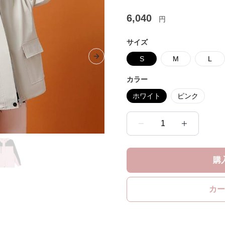
6,040
円
サイズ
S
M
L
Next slide
カラー
ホワイト
ピンク
1
購
カー