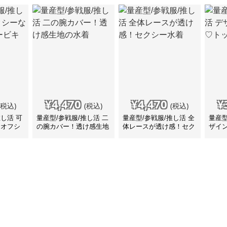
¥
4,470
¥
4,470
¥
(税込)
(税込)
(税込)
推し活 可
量産型/参戦服/推し活 二
量産型/参戦服/推し活 全
量産型
なオフシ
の腕カバー！透け感生地
体レースが透け感！セク
ザイ
 水着
の水着
シー水着
ス 