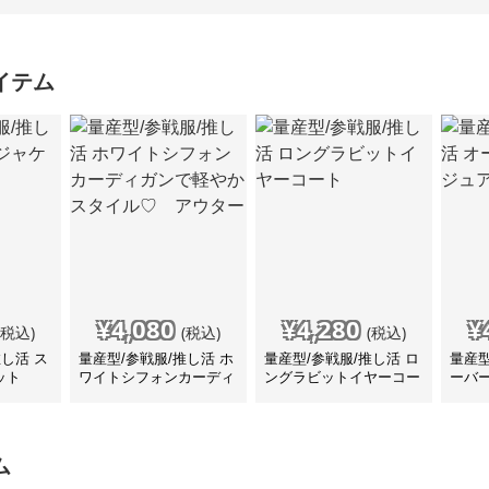
イテム
¥
4,080
¥
4,280
¥
(税込)
(税込)
(税込)
推し活 ス
量産型/参戦服/推し活 ホ
量産型/参戦服/推し活 ロ
量産型
ット
ワイトシフォンカーディ
ングラビットイヤーコー
ーバ
ガンで軽やかスタイル
ト
コー
♡ アウター
ム