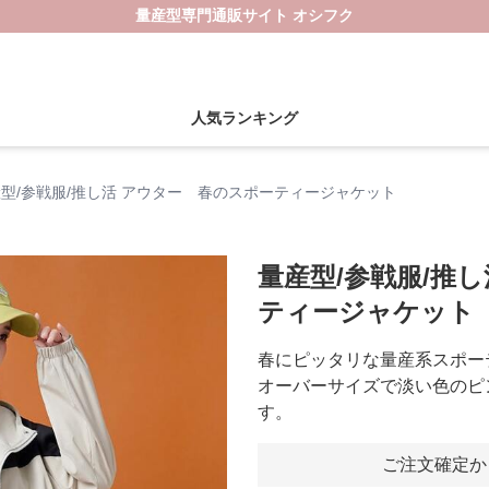
量産型専門通販サイト オシフク
人気ランキング
型/参戦服/推し活 アウター 春のスポーティージャケット
量産型/参戦服/推
ティージャケット
春にピッタリな量産系スポー
オーバーサイズで淡い色のピ
す。
ご注文確定か