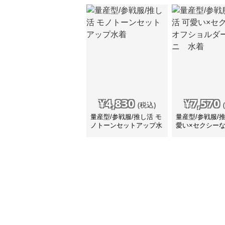
¥
4,830
¥
7,570
(税込)
量産型/参戦服/推し活 モ
量産型/参戦服/
ノトーンセットアップ水
愛い×セクシー
着
ョルダービキニ