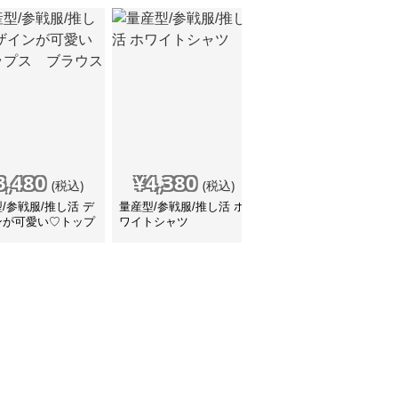
3,480
¥
4,380
¥
4,760
(税込)
(税込)
(税込)
/参戦服/推し活 デ
量産型/参戦服/推し活 ホ
量産型/参戦服/推し活 真
ンが可愛い♡トップ
ワイトシャツ
夏のリゾート地っぽい！
ブラウス
水着