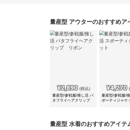
量産型
アウター
のおすすめア
¥
2,890
¥
4,270
(税込)
量産型/参戦服/推し活 バ
量産型/参戦服/
タフライヘアクリップ
ポーティジャケ
リボン
量産型
水着
のおすすめアイテ