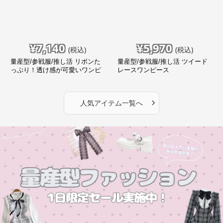
¥
7,140
¥
5,970
(税込)
(税込)
量産型/参戦服/推し活 リボンた
量産型/参戦服/推し活 ツイード
っぷり！透け感が可愛いワンピ
レースワンピース
ース
›
人気アイテム一覧へ