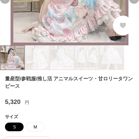
Previous slide
Ne
量産型/参戦服/推し活 アニマルスイーツ・甘ロリータワン
ピース
5,320
円
サイズ
S
M