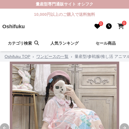
量産型専門通販サイト オシフク
10,000円以上のご購入で送料無料
0
0
Oshifuku
カテゴリ検索
人気ランキング
セール商品
Oshifuku TOP
›
ワンピースの一覧
›
量産型/参戦服/推し活 アニ