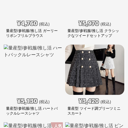
¥
4,760
¥
5,970
(税込)
(税込)
量産型/参戦服/推し活 ガーリー
量産型/参戦服/推し活 クラシッ
リボンフリルブラウス
クなツイードセットアップ
¥
5,130
¥
3,420
(税込)
(税込)
量産型/参戦服/推し活 ハートバ
量産型 ツイード調プリーツミニ
ックルレースシャツ
スカート
人気