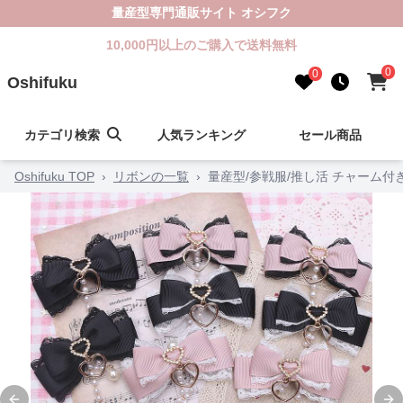
量産型専門通販サイト オシフク
10,000円以上のご購入で送料無料
0
0
Oshifuku
カテゴリ検索
人気ランキング
セール商品
Oshifuku TOP
›
リボンの一覧
›
量産型/参戦服/推し活 チャーム