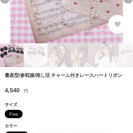
Previous slide
Ne
量産型/参戦服/推し活 チャーム付きレースハートリボン
4,540
円
サイズ
Free
カラー