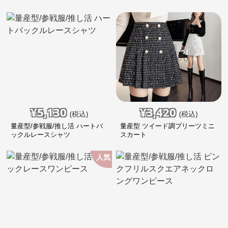
¥
5,130
¥
3,420
(税込)
(税込)
量産型/参戦服/推し活 ハートバ
量産型 ツイード調プリーツミニ
ックルレースシャツ
スカート
人気