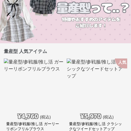
量産型 人気アイテム
人気
¥
4,760
¥
5,970
(税込)
(税込)
量産型/参戦服/推し活 ガーリー
量産型/参戦服/推し活 クラシッ
リボンフリルブラウス
クなツイードセットアップ